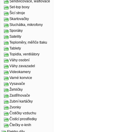
Sendvičovače, waflovače
Set-top boxy
Šicí stroje
Skartovačky
Sluchátka, mikrofony
Sporáky
Satelity
Teploměry, měřiče tlaku
Tablety
Topidla, ventilátory
Váhy osobní
Váhy zavazadel
Videokamery
Varné konvice
Vysavače
Žehličky
Zastřihovače
Zubní kartáčky
Zvonky
Čističky vzduchu
Čistící prostředky
Čtečky e-knih
Elektro díly