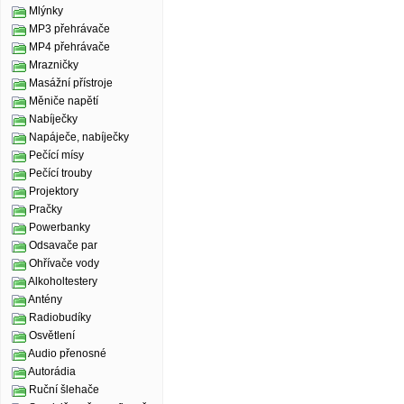
Mlýnky
MP3 přehrávače
MP4 přehrávače
Mrazničky
Masážní přístroje
Měniče napětí
Nabíječky
Napáječe, nabíječky
Pečící mísy
Pečící trouby
Projektory
Pračky
Powerbanky
Odsavače par
Ohřívače vody
Alkoholtestery
Antény
Radiobudíky
Osvětlení
Audio přenosné
Autorádia
Ruční šlehače