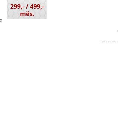
X
1
Tento e-shop 