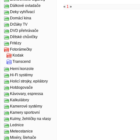
Dálkové ovladače
«
1
»
Deky vyhřívací
Domácí kina
Držáky TV
DVD přehrávače
Dětské chůvičky
Fritézy
Fotorámečky
Kodak
Transcend
Herní konzole
Hi-Fi systémy
Holicí strojky, epilátory
Hotdogovače
Kávovary, espressa
Kalkulátory
Kamerové systémy
Kamery sportovní
Kulmy, žehličky na vlasy
Lednice
Meteostanice
Mixéry, šlehače