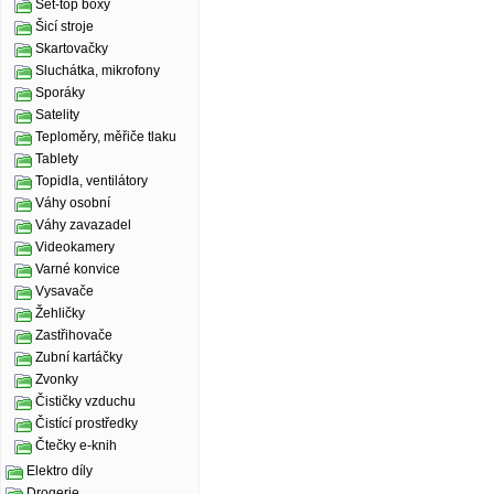
Set-top boxy
Šicí stroje
Skartovačky
Sluchátka, mikrofony
Sporáky
Satelity
Teploměry, měřiče tlaku
Tablety
Topidla, ventilátory
Váhy osobní
Váhy zavazadel
Videokamery
Varné konvice
Vysavače
Žehličky
Zastřihovače
Zubní kartáčky
Zvonky
Čističky vzduchu
Čistící prostředky
Čtečky e-knih
Elektro díly
Drogerie