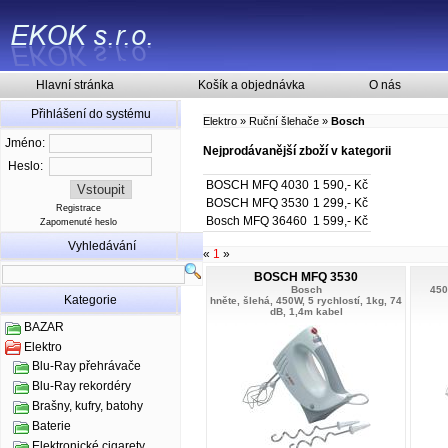
Hlavní stránka
Košík a objednávka
O nás
Přihlášení do systému
Elektro
»
Ruční šlehače
»
Bosch
Jméno:
Nejprodávanější zboží v kategorii
Heslo:
BOSCH MFQ 4030
1 590,- Kč
BOSCH MFQ 3530
1 299,- Kč
Registrace
Bosch MFQ 36460
1 599,- Kč
Zapomenuté heslo
Vyhledávání
«
1
»
BOSCH MFQ 3530
Bosch
450
Kategorie
hněte, šlehá, 450W, 5 rychlostí, 1kg, 74
dB, 1,4m kabel
BAZAR
Elektro
Blu-Ray přehrávače
Blu-Ray rekordéry
Brašny, kufry, batohy
Baterie
Elektronické cigarety