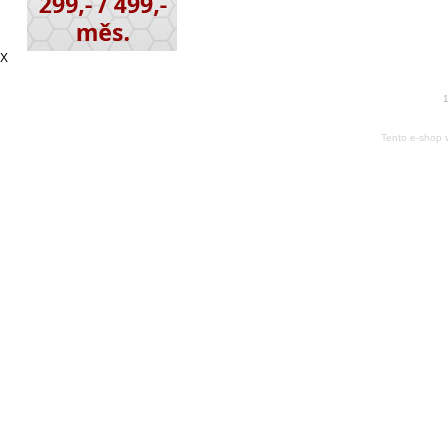
X
1
Tento e-shop 