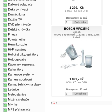
Dálkové ovladače
1 299,- Kč
Deky vyhřívací
1 074,- Kč bez DPH
Domácí kina
Dostupnost: 30 dnů
Držáky TV
DVD přehrávače
BOSCH MFQ3540
Dětské chůvičky
Bosch
Fritézy
450W, 5 rychlostí, 1,22kg, 74db, 1,4m
kabel
Fotorámečky
Herní konzole
Hi-Fi systémy
Holicí strojky, epilátory
Hotdogovače
Kávovary, espressa
Kalkulátory
Kamerové systémy
1 099,- Kč
Kamery sportovní
908,- Kč bez DPH
Kulmy, žehličky na vlasy
Lednice
Dostupnost: 30 dnů
Meteostanice
Mixéry, šlehače
«
1
»
Mlýnky
MP3 přehrávače