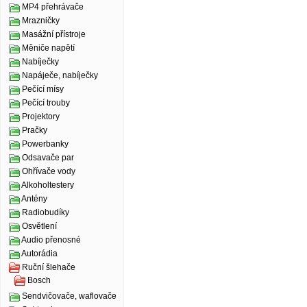
MP4 přehrávače
Mrazničky
Masážní přístroje
Měniče napětí
Nabíječky
Napáječe, nabíječky
Pečící mísy
Pečící trouby
Projektory
Pračky
Powerbanky
Odsavače par
Ohřívače vody
Alkoholtestery
Antény
Radiobudíky
Osvětlení
Audio přenosné
Autorádia
Ruční šlehače
Bosch
Sendvičovače, waflovače