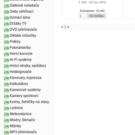
2 308,- Kč bez DPH
Dálkové ovladače
Dostupnost: 10 dnů
Deky vyhřívací
Domácí kina
Držáky TV
«
1
»
DVD přehrávače
Dětské chůvičky
Fritézy
Fotorámečky
Herní konzole
Hi-Fi systémy
Holicí strojky, epilátory
Hotdogovače
Kávovary, espressa
Kalkulátory
Kamerové systémy
Kamery sportovní
Kulmy, žehličky na vlasy
Lednice
Meteostanice
Mixéry, šlehače
Mlýnky
MP3 přehrávače