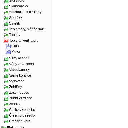
Šicí stroje
Skartovačky
Sluchátka, mikrofony
Sporáky
Satelity
Teploměry, měřiče tlaku
Tablety
Topidla, ventilátory
Cata
Meva
Váhy osobní
Váhy zavazadel
Videokamery
Varné konvice
Vysavače
Žehličky
Zastřihovače
Zubní kartáčky
Zvonky
Čističky vzduchu
Čistící prostředky
Čtečky e-knih
Elektro díly