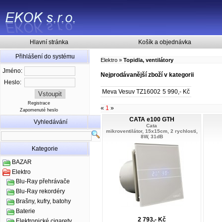
Hlavní stránka
Košík a objednávka
Přihlášení do systému
Elektro
»
Topidla, ventilátory
Jméno:
Nejprodávanější zboží v kategorii
Heslo:
Meva Vesuv TZ16002
5 990,- Kč
Registrace
«
1
»
Zapomenuté heslo
CATA e100 GTH
Vyhledávání
Cata
mikroventilátor, 15x15cm, 2 rychlosti,
8W, 31dB
Kategorie
BAZAR
Elektro
Blu-Ray přehrávače
Blu-Ray rekordéry
Brašny, kufry, batohy
Baterie
2 793,- Kč
Elektronické cigarety