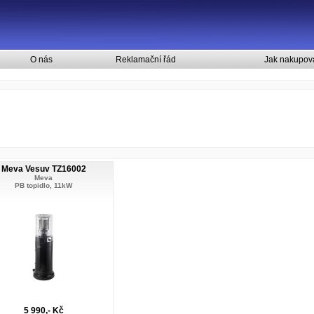
O nás
Reklamační řád
Jak nakupov
Meva Vesuv TZ16002
Meva
PB topidlo, 11kW
5 990,- Kč