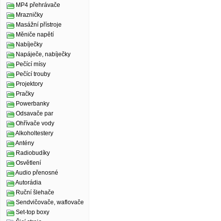
MP4 přehrávače
Mrazničky
Masážní přístroje
Měniče napětí
Nabíječky
Napáječe, nabíječky
Pečící mísy
Pečící trouby
Projektory
Pračky
Powerbanky
Odsavače par
Ohřívače vody
Alkoholtestery
Antény
Radiobudíky
Osvětlení
Audio přenosné
Autorádia
Ruční šlehače
Sendvičovače, waflovače
Set-top boxy