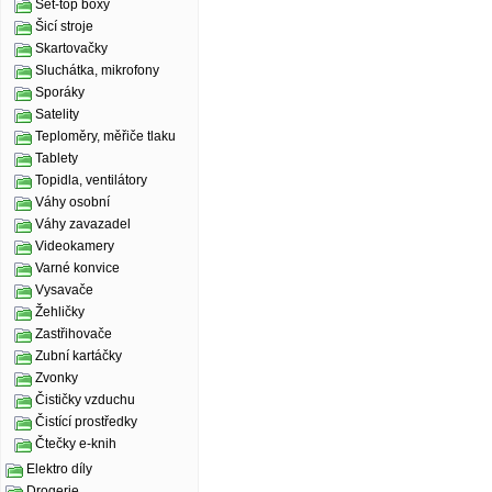
Set-top boxy
Šicí stroje
Skartovačky
Sluchátka, mikrofony
Sporáky
Satelity
Teploměry, měřiče tlaku
Tablety
Topidla, ventilátory
Váhy osobní
Váhy zavazadel
Videokamery
Varné konvice
Vysavače
Žehličky
Zastřihovače
Zubní kartáčky
Zvonky
Čističky vzduchu
Čistící prostředky
Čtečky e-knih
Elektro díly
Drogerie