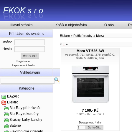
Hlavní stránka
Košík a objednávka
O nás
Re
Přihlášení do systému
Elektro
»
Pečící trouby
»
Mora
Jméno:
«
1
»
Heslo:
Mora VT 536 AW
vestavná, 71l, MF11, 275 stupňů C,
třída A, 3300W, bílá
Registrace
Zapomenuté heslo
Vyhledávání
Kategorie
BAZAR
Elektro
Blu-Ray přehrávače
7 169,- Kč
Blu-Ray rekordéry
5 925,- Kč bez DPH
Brašny, kufry, batohy
Dostupnost: 4 dny
Baterie
Elektronické cigarety