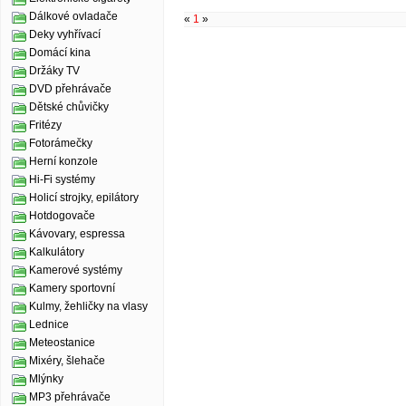
Dálkové ovladače
«
1
»
Deky vyhřívací
Domácí kina
Držáky TV
DVD přehrávače
Dětské chůvičky
Fritézy
Fotorámečky
Herní konzole
Hi-Fi systémy
Holicí strojky, epilátory
Hotdogovače
Kávovary, espressa
Kalkulátory
Kamerové systémy
Kamery sportovní
Kulmy, žehličky na vlasy
Lednice
Meteostanice
Mixéry, šlehače
Mlýnky
MP3 přehrávače