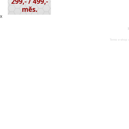
X
1
Tento e-shop 