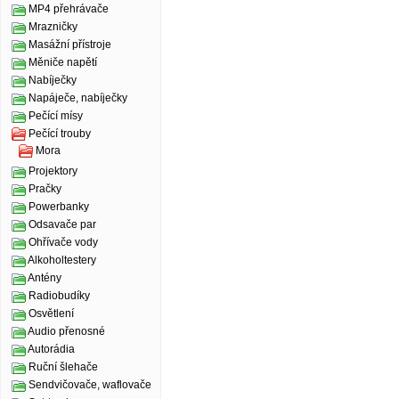
MP4 přehrávače
Mrazničky
Masážní přístroje
Měniče napětí
Nabíječky
Napáječe, nabíječky
Pečící mísy
Pečící trouby
Mora
Projektory
Pračky
Powerbanky
Odsavače par
Ohřívače vody
Alkoholtestery
Antény
Radiobudíky
Osvětlení
Audio přenosné
Autorádia
Ruční šlehače
Sendvičovače, waflovače