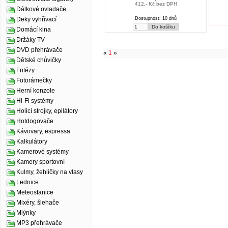
412,- Kč bez DPH
Dálkové ovladače
Dostupnost: 10 dnů
Deky vyhřívací
Domácí kina
Držáky TV
DVD přehrávače
«
1
»
Dětské chůvičky
Fritézy
Fotorámečky
Herní konzole
Hi-Fi systémy
Holicí strojky, epilátory
Hotdogovače
Kávovary, espressa
Kalkulátory
Kamerové systémy
Kamery sportovní
Kulmy, žehličky na vlasy
Lednice
Meteostanice
Mixéry, šlehače
Mlýnky
MP3 přehrávače