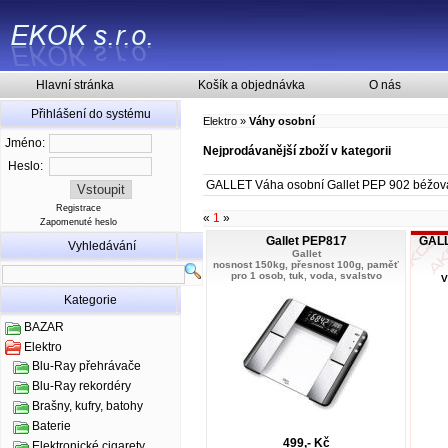
Hlavní stránka
Košík a objednávka
O nás
Přihlášení do systému
Elektro
»
Váhy osobní
Jméno:
Nejprodávanější zboží v kategorii
Heslo:
GALLET Váha osobní Gallet PEP 902 béžov
Registrace
«
1
»
Zapomenuté heslo
Gallet PEP817
GALL
Vyhledávání
Gallet
nosnost 150kg, přesnost 100g, paměť
pro 1 osob, tuk, voda, svalstvo
V
Kategorie
BAZAR
Elektro
Blu-Ray přehrávače
Blu-Ray rekordéry
Brašny, kufry, batohy
Baterie
499,- Kč
Elektronické cigarety