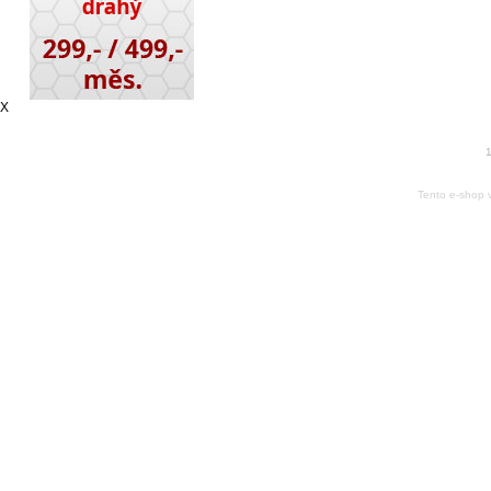
X
1
Tento e-shop 