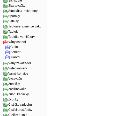
Šicí stroje
Skartovačky
Sluchátka, mikrofony
Sporáky
Satelity
Teploměry, měřiče tlaku
Tablety
Topidla, ventilátory
Váhy osobní
Gallet
Sencor
Xiaomi
Váhy zavazadel
Videokamery
Varné konvice
Vysavače
Žehličky
Zastřihovače
Zubní kartáčky
Zvonky
Čističky vzduchu
Čistící prostředky
Čtečky e-knih