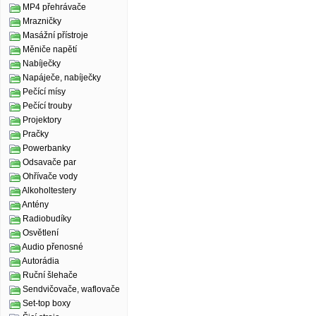
MP4 přehrávače
Mrazničky
Masážní přístroje
Měniče napětí
Nabíječky
Napáječe, nabíječky
Pečící mísy
Pečící trouby
Projektory
Pračky
Powerbanky
Odsavače par
Ohřívače vody
Alkoholtestery
Antény
Radiobudíky
Osvětlení
Audio přenosné
Autorádia
Ruční šlehače
Sendvičovače, waflovače
Set-top boxy