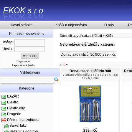
Hlavní stránka
Košík a objednávka
O nás
Re
Přihlášení do systému
Dům, dílna, zahrada
»
Nářadí
»
Klíče
Jméno:
Nejprodávanější zboží v kategorii
Heslo:
Donau sada klíčů No.900
299,- Kč
Registrace
«
1
»
Zapomenuté heslo
Donau sada klíčů No.900
Renk
Vyhledávání
7 stranových klíčů 3 / 3,2 / 3,5 / 4 / 4,5
/ 5 / 5,5 mm
Kategorie
BAZAR
Elektro
Elektro díly
Drogerie
Dům, dílna, zahrada
Barvy, laky
299,- Kč
Bazény a doplňky