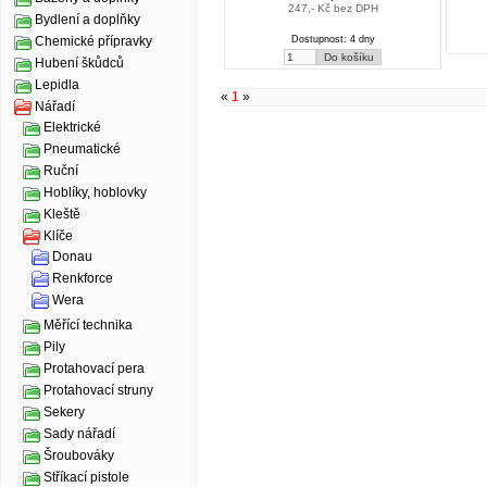
247,- Kč bez DPH
Bydlení a doplňky
Dostupnost: 4 dny
Chemické přípravky
Hubení škůdců
Lepidla
«
1
»
Nářadí
Elektrické
Pneumatické
Ruční
Hoblíky, hoblovky
Kleště
Klíče
Donau
Renkforce
Wera
Měřící technika
Pily
Protahovací pera
Protahovací struny
Sekery
Sady nářadí
Šroubováky
Stříkací pistole