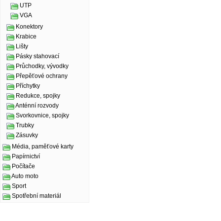
UTP
VGA
Konektory
Krabice
Lišty
Pásky stahovací
Průchodky, vývodky
Přepěťové ochrany
Příchytky
Redukce, spojky
Anténní rozvody
Svorkovnice, spojky
Trubky
Zásuvky
Média, paměťové karty
Papírnictví
Počítače
Auto moto
Sport
Spotřební materiál