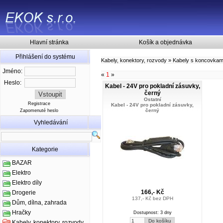
Hlavní stránka
Košík a objednávka
Přihlášení do systému
Kabely, konektory, rozvody
»
Kabely s koncovkam
Jméno:
«
1
»
Heslo:
Kabel - 24V pro pokladní zásuvky,
černý
Ostatní
Registrace
Kabel - 24V pro pokladní zásuvky,
černý
Zapomenuté heslo
Vyhledávání
Kategorie
BAZAR
Elektro
Elektro díly
166,- Kč
Drogerie
137,- Kč bez DPH
Dům, dílna, zahrada
Hračky
Dostupnost: 3 dny
Kabely, konektory, rozvody