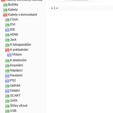
Bužírky
«
1
»
Kabely
Kabely s koncovkami
Cinch
DVI
IDE
HDMI
Jack
K fotoaparátům
K pokladnám
Virtuos
K telefonům
Koaxiální
Napájecí
Paralelní
PS2
Optické
Ostatní
SCART
SATA
Šňůry síťové
USB