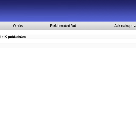
O nás
Reklamační řád
Jak nakupov
i
»
K pokladnám