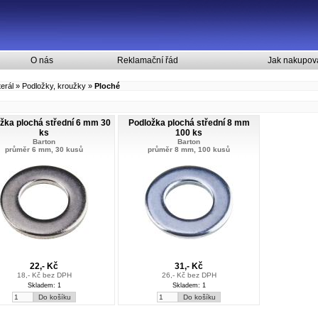
O nás
Reklamační řád
Jak nakupov
erál
»
Podložky, kroužky
»
Ploché
žka plochá střední 6 mm 30
Podložka plochá střední 8 mm
ks
100 ks
Barton
Barton
průměr 6 mm, 30 kusů
průměr 8 mm, 100 kusů
22,- Kč
31,- Kč
18,- Kč bez DPH
26,- Kč bez DPH
Skladem: 1
Skladem: 1