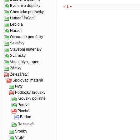
Bydlení a doplňky
«
1
»
Chemické přípravky
Hubení škůdců
Lepidla
Nářadí
Ochranné pomůcky
Sekačky
Stavební materiály
Svářečky
Voda, plyn, topení
Zámky
Železářství
Spojovací materál
Nýty
Podložky, kroužky
Kroužky pojistné
Pérové
Ploché
Barton
Rozetové
Šrouby
Vruty