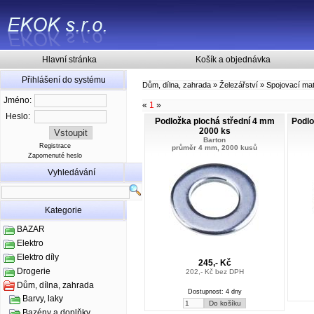
Hlavní stránka
Košík a objednávka
Přihlášení do systému
Dům, dílna, zahrada
»
Železářství
»
Spojovací mat
Jméno:
«
1
»
Heslo:
Podložka plochá střední 4 mm
Podlo
2000 ks
Barton
Registrace
průměr 4 mm, 2000 kusů
Zapomenuté heslo
Vyhledávání
Kategorie
BAZAR
Elektro
Elektro díly
245,- Kč
Drogerie
202,- Kč bez DPH
Dům, dílna, zahrada
Dostupnost: 4 dny
Barvy, laky
Bazény a doplňky