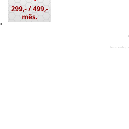
X
1
Tento e-shop 