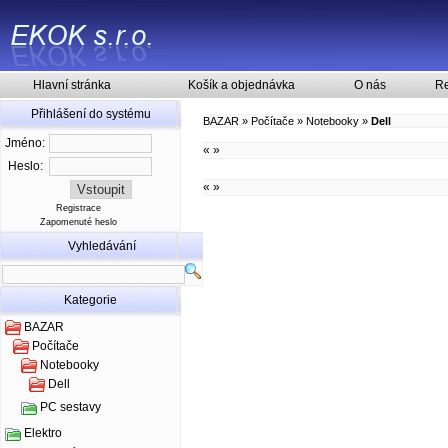
Hlavní stránka
Košík a objednávka
O nás
Re
Přihlášení do systému
BAZAR
»
Počítače
»
Notebooky
»
Dell
Jméno:
«
»
Heslo:
«
»
Registrace
Zapomenuté heslo
Vyhledávání
Kategorie
BAZAR
Počítače
Notebooky
Dell
PC sestavy
Elektro