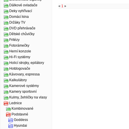
Dálkové ovladače
«
1
»
Deky vyhřívací
Domácí kina
Držáky TV
DVD přehrávače
Dětské chůvičky
Fritézy
Fotorámečky
Herní konzole
Hi-Fi systémy
Holicí strojky, epilátory
Hotdogovače
Kávovary, espressa
Kalkulátory
Kamerové systémy
Kamery sportovní
Kulmy, žehličky na vlasy
Lednice
Kombinované
Podstavné
Goddess
Hyundai