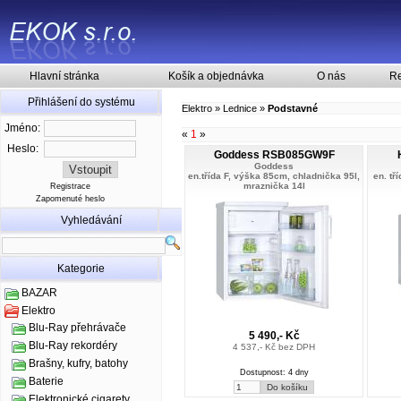
Hlavní stránka
Košík a objednávka
O nás
Re
Přihlášení do systému
Elektro
»
Lednice
»
Podstavné
Jméno:
«
1
»
Heslo:
Goddess RSB085GW9F
Goddess
en.třída F, výška 85cm, chladnička 95l,
en. tř
mraznička 14l
Registrace
Zapomenuté heslo
Vyhledávání
Kategorie
BAZAR
Elektro
Blu-Ray přehrávače
5 490,- Kč
Blu-Ray rekordéry
4 537,- Kč bez DPH
Brašny, kufry, batohy
Dostupnost: 4 dny
Baterie
Elektronické cigarety