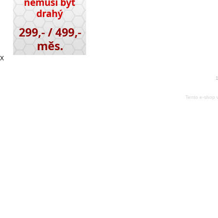
X
1
Tento e-shop 