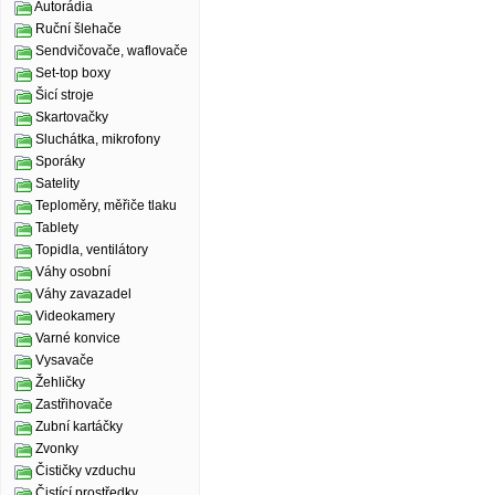
Autorádia
Ruční šlehače
Sendvičovače, waflovače
Set-top boxy
Šicí stroje
Skartovačky
Sluchátka, mikrofony
Sporáky
Satelity
Teploměry, měřiče tlaku
Tablety
Topidla, ventilátory
Váhy osobní
Váhy zavazadel
Videokamery
Varné konvice
Vysavače
Žehličky
Zastřihovače
Zubní kartáčky
Zvonky
Čističky vzduchu
Čistící prostředky