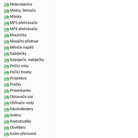
Meteostanice
Mixéry, šlehače
Mlýnky
MP3 přehrávače
MP4 přehrávače
Mrazničky
Masážní přístroje
Měniče napětí
Nabíječky
Napáječe, nabíječky
Pečící mísy
Pečící trouby
Projektory
Pračky
Powerbanky
Odsavače par
Ohřívače vody
Alkoholtestery
Antény
Radiobudíky
Osvětlení
Audio přenosné