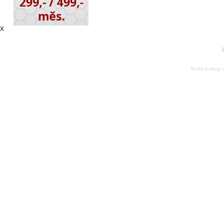
X
1
Tento e-shop 