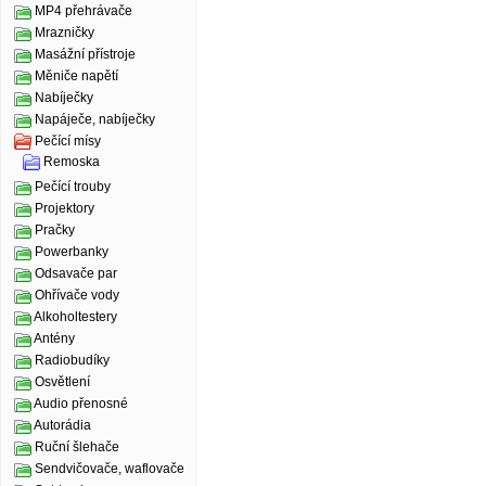
MP4 přehrávače
Mrazničky
Masážní přístroje
Měniče napětí
Nabíječky
Napáječe, nabíječky
Pečící mísy
Remoska
Pečící trouby
Projektory
Pračky
Powerbanky
Odsavače par
Ohřívače vody
Alkoholtestery
Antény
Radiobudíky
Osvětlení
Audio přenosné
Autorádia
Ruční šlehače
Sendvičovače, waflovače