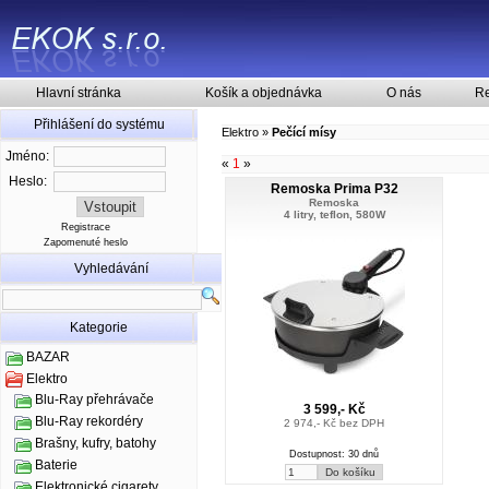
Hlavní stránka
Košík a objednávka
O nás
Re
Přihlášení do systému
Elektro
»
Pečící mísy
Jméno:
«
1
»
Heslo:
Remoska Prima P32
Remoska
4 litry, teflon, 580W
Registrace
Zapomenuté heslo
Vyhledávání
Kategorie
BAZAR
Elektro
Blu-Ray přehrávače
3 599,- Kč
Blu-Ray rekordéry
2 974,- Kč bez DPH
Brašny, kufry, batohy
Dostupnost: 30 dnů
Baterie
Elektronické cigarety