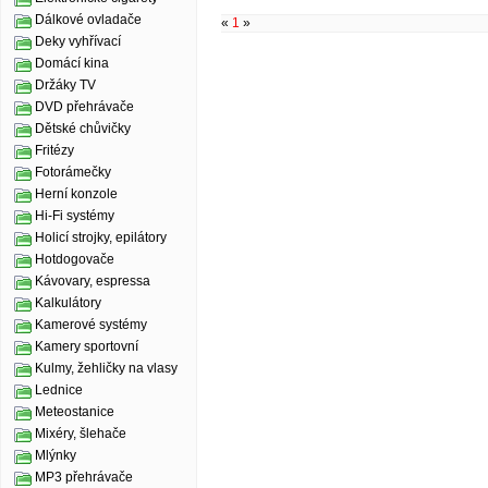
Dálkové ovladače
«
1
»
Deky vyhřívací
Domácí kina
Držáky TV
DVD přehrávače
Dětské chůvičky
Fritézy
Fotorámečky
Herní konzole
Hi-Fi systémy
Holicí strojky, epilátory
Hotdogovače
Kávovary, espressa
Kalkulátory
Kamerové systémy
Kamery sportovní
Kulmy, žehličky na vlasy
Lednice
Meteostanice
Mixéry, šlehače
Mlýnky
MP3 přehrávače