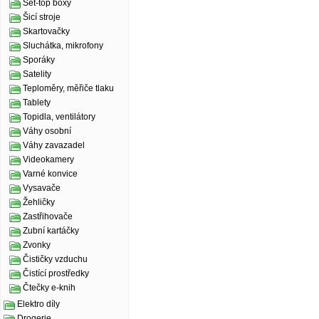
Set-top boxy
Šicí stroje
Skartovačky
Sluchátka, mikrofony
Sporáky
Satelity
Teploměry, měřiče tlaku
Tablety
Topidla, ventilátory
Váhy osobní
Váhy zavazadel
Videokamery
Varné konvice
Vysavače
Žehličky
Zastřihovače
Zubní kartáčky
Zvonky
Čističky vzduchu
Čistící prostředky
Čtečky e-knih
Elektro díly
Drogerie