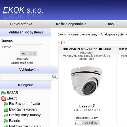
Hlavní stránka
Košík a objednávka
O nás
Přihlášení do systému
Elektro
»
Kamerové systémy
»
Analogové systém
Jméno:
«
1
»
Heslo:
HIKVISION DS-2CE56D0T-IRM
HIKV
Hikvision
venkovní, analogová, barevná, IR,
venk
2Mpix, bílá
Registrace
Zapomenuté heslo
Vyhledávání
Kategorie
BAZAR
Elektro
Blu-Ray přehrávače
1 297,- Kč
Blu-Ray rekordéry
1 072,- Kč bez DPH
Brašny, kufry, batohy
Dostupnost: 3 dny
Baterie
Elektronické cigarety