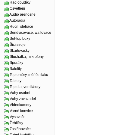
Radiobudíky
Osvětlení
Audio přenosné
Autorádia
Ruční šlehače
Sendvičovače, waflovače
Set-top boxy
Šicí stroje
Skartovačky
Sluchátka, mikrofony
Sporáky
Satelity
Teploměry, měřiče tlaku
Tablety
Topidla, ventilátory
Váhy osobní
Váhy zavazadel
Videokamery
Varné konvice
Vysavače
Žehličky
Zastřihovače