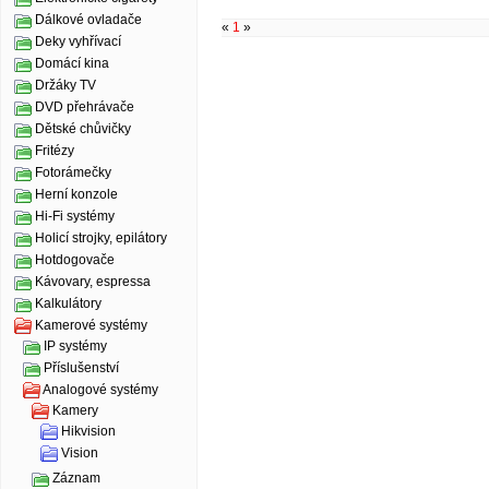
Dálkové ovladače
«
1
»
Deky vyhřívací
Domácí kina
Držáky TV
DVD přehrávače
Dětské chůvičky
Fritézy
Fotorámečky
Herní konzole
Hi-Fi systémy
Holicí strojky, epilátory
Hotdogovače
Kávovary, espressa
Kalkulátory
Kamerové systémy
IP systémy
Příslušenství
Analogové systémy
Kamery
Hikvision
Vision
Záznam