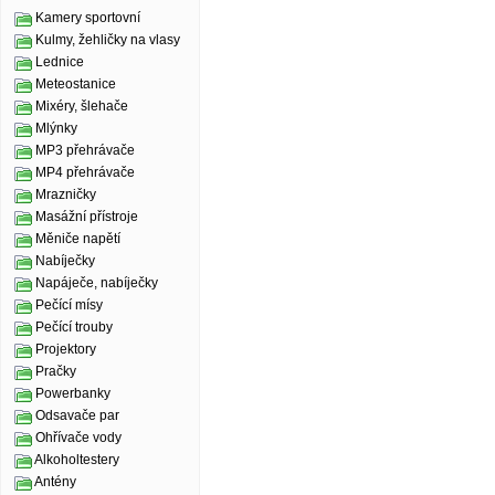
Kamery sportovní
Kulmy, žehličky na vlasy
Lednice
Meteostanice
Mixéry, šlehače
Mlýnky
MP3 přehrávače
MP4 přehrávače
Mrazničky
Masážní přístroje
Měniče napětí
Nabíječky
Napáječe, nabíječky
Pečící mísy
Pečící trouby
Projektory
Pračky
Powerbanky
Odsavače par
Ohřívače vody
Alkoholtestery
Antény