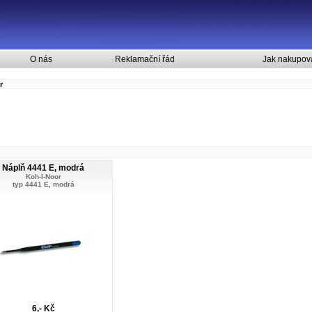
O nás
Reklamační řád
Jak nakupov
r
Náplň 4441 E, modrá
Koh-I-Noor
typ 4441 E, modrá
6,- Kč