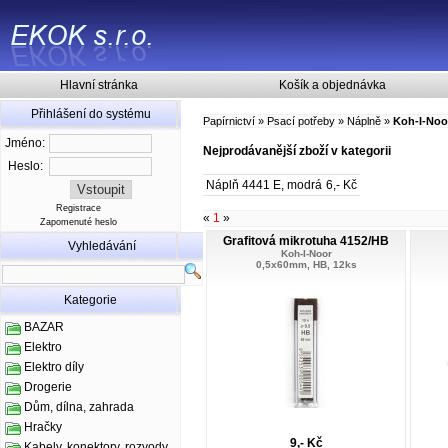
Hlavní stránka
Košík a objednávka
Přihlášení do systému
Papírnictví
»
Psací potřeby
»
Náplně
»
Koh-I-Noo
Jméno:
Nejprodávanější zboží v kategorii
Heslo:
Náplň 4441 E, modrá
6,- Kč
Registrace
«
1
»
Zapomenuté heslo
Grafitová mikrotuha 4152/HB
Vyhledávání
Koh-I-Noor
0,5x60mm, HB, 12ks
Kategorie
BAZAR
Elektro
Elektro díly
Drogerie
Dům, dílna, zahrada
Hračky
9,- Kč
Kabely, konektory, rozvody