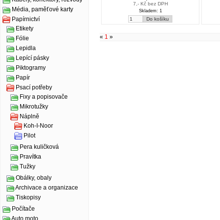
7,- Kč bez DPH
Média, paměťové karty
Skladem: 1
Papírnictví
Etikety
«
1
»
Fólie
Lepidla
Lepící pásky
Piktogramy
Papír
Psací potřeby
Fixy a popisovače
Mikrotužky
Náplně
Koh-I-Noor
Pilot
Pera kuličková
Pravítka
Tužky
Obálky, obaly
Archivace a organizace
Tiskopisy
Počítače
Auto moto