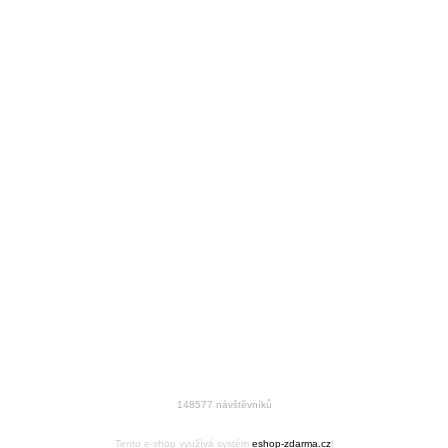
148577 návštěvníků
Tento e-shop využívá systém
eshop-zdarma.cz
!