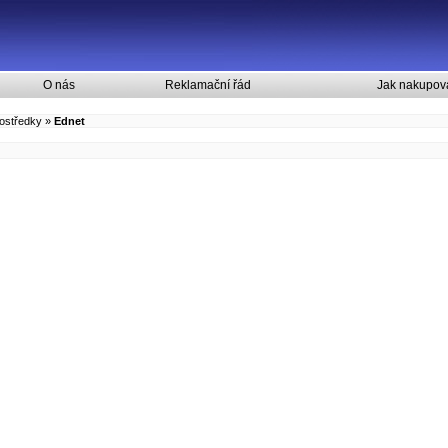
O nás
Reklamační řád
Jak nakupov
rostředky
»
Ednet