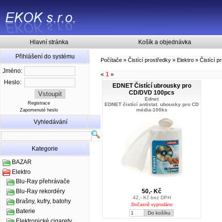
Hlavní stránka
Košík a objednávka
Přihlášení do systému
Počítače
»
Čistící prostředky
»
Elektro
»
Čistící p
Jméno:
«
1
»
Heslo:
EDNET Čistící ubrousky pro
CD/DVD 100pcs
Ednet
Registrace
EDNET čistící antistat. ubousky pro CD
média-100ks
Zapomenuté heslo
Vyhledávání
Kategorie
BAZAR
Elektro
Blu-Ray přehrávače
50,- Kč
Blu-Ray rekordéry
42,- Kč bez DPH
Brašny, kufry, batohy
Dočasně vyprodáno
Baterie
Elektronické cigarety