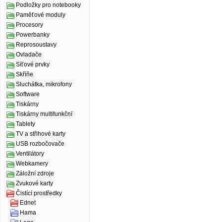
Podložky pro notebooky
Paměťové moduly
Procesory
Powerbanky
Reprosoustavy
Ovladače
Síťové prvky
Skříňe
Sluchátka, mikrofony
Software
Tiskárny
Tiskárny multifunkční
Tablety
TV a střihové karty
USB rozbočovače
Ventilátory
Webkamery
Záložní zdroje
Zvukové karty
Čistící prostředky
Ednet
Hama