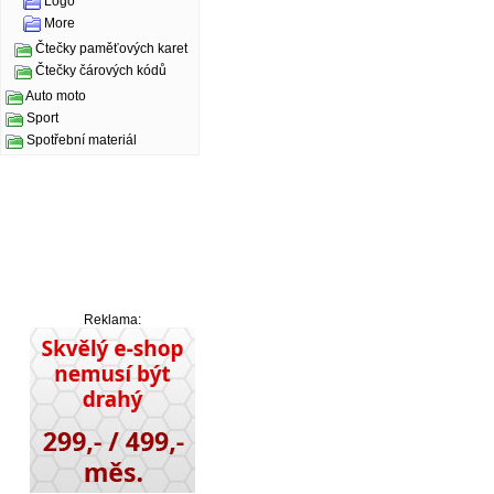
Logo
More
Čtečky paměťových karet
Čtečky čárových kódů
Auto moto
Sport
Spotřební materiál
Reklama: