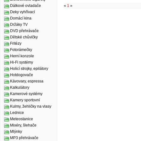
«
1
»
Dálkové ovladače
Deky vyhřívací
Domácí kina
Držáky TV
DVD přehrávače
Dětské chůvičky
Fritézy
Fotorámečky
Herní konzole
Hi-Fi systémy
Holicí strojky, epilátory
Hotdogovače
Kávovary, espressa
Kalkulátory
Kamerové systémy
Kamery sportovní
Kulmy, žehličky na vlasy
Lednice
Meteostanice
Mixéry, šlehače
Mlýnky
MP3 přehrávače