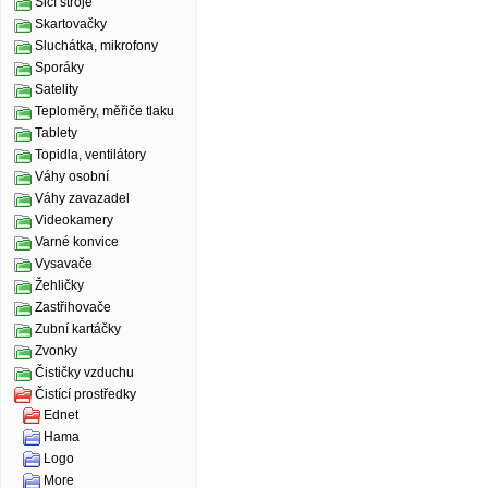
Šicí stroje
Skartovačky
Sluchátka, mikrofony
Sporáky
Satelity
Teploměry, měřiče tlaku
Tablety
Topidla, ventilátory
Váhy osobní
Váhy zavazadel
Videokamery
Varné konvice
Vysavače
Žehličky
Zastřihovače
Zubní kartáčky
Zvonky
Čističky vzduchu
Čistící prostředky
Ednet
Hama
Logo
More