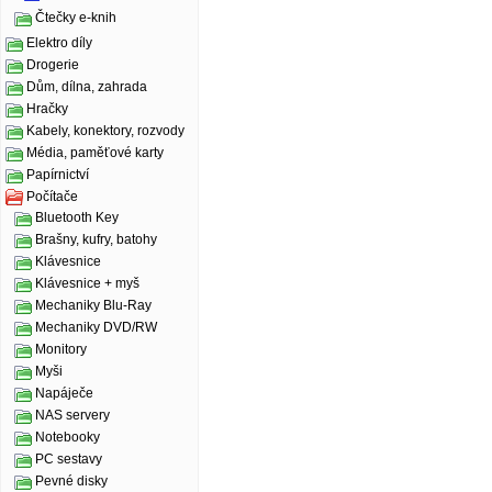
Čtečky e-knih
Elektro díly
Drogerie
Dům, dílna, zahrada
Hračky
Kabely, konektory, rozvody
Média, paměťové karty
Papírnictví
Počítače
Bluetooth Key
Brašny, kufry, batohy
Klávesnice
Klávesnice + myš
Mechaniky Blu-Ray
Mechaniky DVD/RW
Monitory
Myši
Napáječe
NAS servery
Notebooky
PC sestavy
Pevné disky