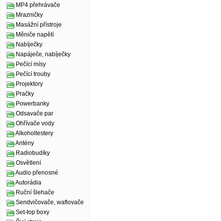
MP4 přehrávače
Mrazničky
Masážní přístroje
Měniče napětí
Nabíječky
Napáječe, nabíječky
Pečící mísy
Pečící trouby
Projektory
Pračky
Powerbanky
Odsavače par
Ohřívače vody
Alkoholtestery
Antény
Radiobudíky
Osvětlení
Audio přenosné
Autorádia
Ruční šlehače
Sendvičovače, waflovače
Set-top boxy