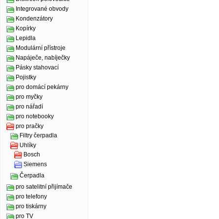
Integrované obvody
Kondenzátory
Kopírky
Lepidla
Modulární přístroje
Napáječe, nabíječky
Pásky stahovací
Pojistky
pro domácí pekárny
pro myčky
pro nářadí
pro notebooky
pro pračky
Filtry čerpadla
Uhlíky
Bosch
Siemens
Čerpadla
pro satelitní přijímače
pro telefony
pro tiskárny
pro TV