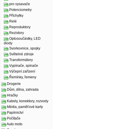
pro vysavače
Potenciometry
Příchytky
Relé
Reproduktory
Rezistory
Optosoučástky, LED
diody
Svorkovnice, spojky
Světelné zdroje
Transformátory
Vypínače, spínače
Výčepní zařízení
Řemínky, řemeny
Drogerie
Dům, dílna, zahrada
Hračky
Kabely, konektory, rozvody
Média, paměťové karty
Papírnictví
Počítače
Auto moto