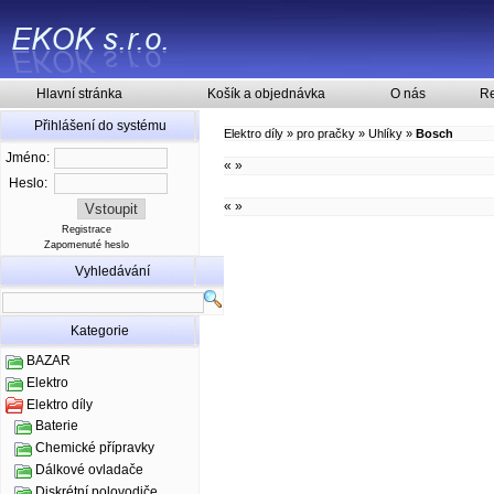
Hlavní stránka
Košík a objednávka
O nás
Re
Přihlášení do systému
Elektro díly
»
pro pračky
»
Uhlíky
»
Bosch
Jméno:
«
»
Heslo:
«
»
Registrace
Zapomenuté heslo
Vyhledávání
Kategorie
BAZAR
Elektro
Elektro díly
Baterie
Chemické přípravky
Dálkové ovladače
Diskrétní polovodiče