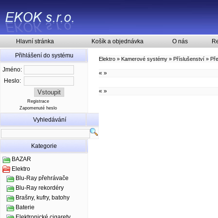
Hlavní stránka
Košík a objednávka
O nás
Re
Přihlášení do systému
Elektro
»
Kamerové systémy
»
Příslušenství
»
Př
Jméno:
«
»
Heslo:
«
»
Registrace
Zapomenuté heslo
Vyhledávání
Kategorie
BAZAR
Elektro
Blu-Ray přehrávače
Blu-Ray rekordéry
Brašny, kufry, batohy
Baterie
Elektronické cigarety