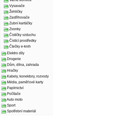
Varné konvice
Vysavače
Žehličky
Zastřihovače
Zubní kartáčky
Zvonky
Čističky vzduchu
Čistící prostředky
Čtečky e-knih
Elektro díly
Drogerie
Dům, dílna, zahrada
Hračky
Kabely, konektory, rozvody
Média, paměťové karty
Papírnictví
Počítače
Auto moto
Sport
Spotřební materiál