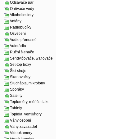
Odsavače par
Ohřívače vody
Alkoholtestery
Antény
Radiobudíky
Osvětlení
Audio přenosné
Autorádia
Ruční šlehače
Sendvičovače, waflovače
Set-top boxy
Šicí stroje
Skartovačky
Sluchátka, mikrofony
Sporáky
Satelity
Teploměry, měřiče tlaku
Tablety
Topidla, ventilátory
Váhy osobní
Váhy zavazadel
Videokamery