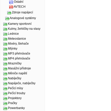
Ostatní
AVTECH
Zdroje napájecí
Analogové systémy
Kamery sportovní
Kulmy, žehličky na vlasy
Lednice
Meteostanice
Mixéry, šlehače
Mlýnky
MP3 přehrávače
MP4 přehrávače
Mrazničky
Masážní přístroje
Měniče napětí
Nabíječky
Napáječe, nabíječky
Pečící mísy
Pečící trouby
Projektory
Pračky
Powerbanky