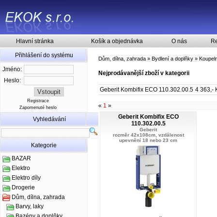
Hlavní stránka
Košík a objednávka
O nás
Re
Přihlášení do systému
Dům, dílna, zahrada
»
Bydlení a doplňky
»
Koupel
Jméno:
Nejprodávanější zboží v kategorii
Heslo:
Geberit Kombifix ECO 110.302.00.5
4 363,- 
Registrace
«
1
»
Zapomenuté heslo
Geberit Kombifix ECO
Vyhledávání
110.302.00.5
Geberit
rozměr 42x108cm, vzdálenost
upevnění 18 nebo 23 cm
Kategorie
BAZAR
Elektro
Elektro díly
Drogerie
Dům, dílna, zahrada
Barvy, laky
Bazény a doplňky