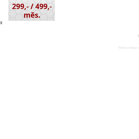
X
1
Tento e-shop 