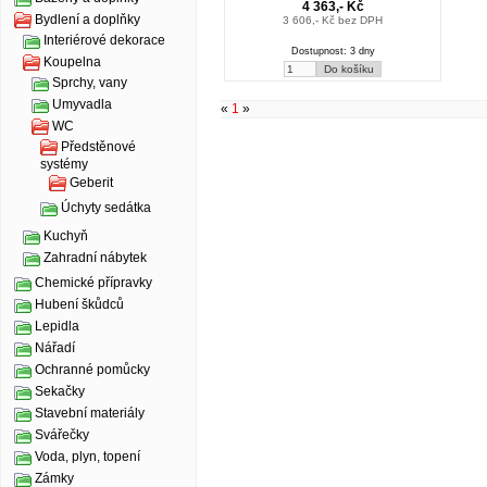
4 363,- Kč
Bydlení a doplňky
3 606,- Kč bez DPH
Interiérové dekorace
Dostupnost: 3 dny
Koupelna
Sprchy, vany
Umyvadla
«
1
»
WC
Předstěnové
systémy
Geberit
Úchyty sedátka
Kuchyň
Zahradní nábytek
Chemické přípravky
Hubení škůdců
Lepidla
Nářadí
Ochranné pomůcky
Sekačky
Stavební materiály
Svářečky
Voda, plyn, topení
Zámky