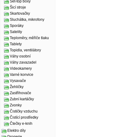
Set-top boxy
Šicí stroje
Skartovačky
Sluchátka, mikrofony
Sporáky
Satelity
Teploměry, měřiče tlaku
Tablety
Topidla, ventilátory
Váhy osobní
Váhy zavazadel
Videokamery
Varné konvice
Vysavače
Žehličky
Zastřihovače
Zubní kartáčky
Zvonky
Čističky vzduchu
Čistící prostředky
Čtečky e-knih
Elektro díly
Drogerie