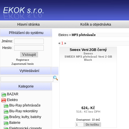
Hlavní stránka
Košík a objednávka
Přihlášení do systému
Elektro
»
MP3 přehrávače
Jméno:
«
1
»
Heslo:
Sweex Veni 2GB černý
Sweex
SWEEX MP3 přehrávač Veni 2 GB
Black
Registrace
Zapomenuté heslo
Vyhledávání
Kategorie
BAZAR
Elektro
Blu-Ray přehrávače
624,- Kč
Blu-Ray rekordéry
516,- Kč bez DPH
Brašny, kufry, batohy
Dostupnost: 10 dnů
Baterie
Elektronické cigarety