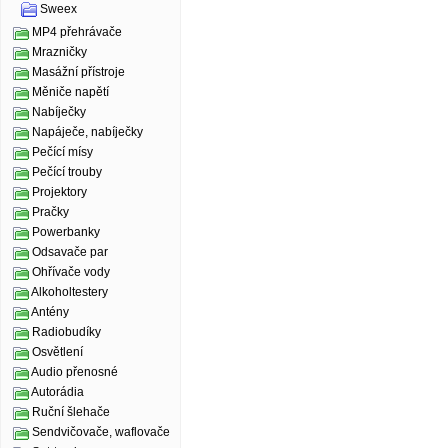
Sweex
MP4 přehrávače
Mrazničky
Masážní přístroje
Měniče napětí
Nabíječky
Napáječe, nabíječky
Pečící mísy
Pečící trouby
Projektory
Pračky
Powerbanky
Odsavače par
Ohřívače vody
Alkoholtestery
Antény
Radiobudíky
Osvětlení
Audio přenosné
Autorádia
Ruční šlehače
Sendvičovače, waflovače