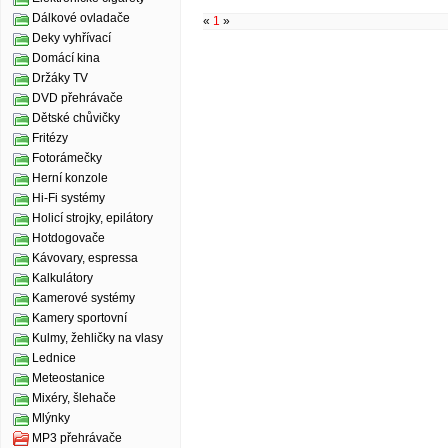
Dálkové ovladače
«
1
»
Deky vyhřívací
Domácí kina
Držáky TV
DVD přehrávače
Dětské chůvičky
Fritézy
Fotorámečky
Herní konzole
Hi-Fi systémy
Holicí strojky, epilátory
Hotdogovače
Kávovary, espressa
Kalkulátory
Kamerové systémy
Kamery sportovní
Kulmy, žehličky na vlasy
Lednice
Meteostanice
Mixéry, šlehače
Mlýnky
MP3 přehrávače