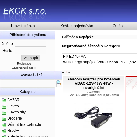
Hlavní stránka
Košík a objednávka
O nás
Přihlášení do systému
Počítače
»
Napáječe
Jméno:
Nejprodávanější zboží v kategorii
Heslo:
HP ED494AA
Whitenergy napájecí zdroj 06668 19V 1,58
Registrace
Zapomenuté heslo
«
1
»
Vyhledávání
Avacom adaptér pro notebook
ADAC-12V-48W 48W -
neoriginální
Kategorie
Avacom
12V, 4A, 48W, konektor 5,5x25mm
BAZAR
Elektro
Elektro díly
Drogerie
Dům, dílna, zahrada
Hračky
Kabely, konektory, rozvody