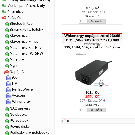
Média, paměťové karty
309,- Kč
Papírnictví
255,- Kč bez DPH
Skladem: 1
Počítače
Bluetooth Key
Brašny, kufry, batohy
Klávesnice
Whitenergy napájecí zdroj 06668
19V 1,58A 30W kon. 5,5x1,7mm
Klávesnice + myš
Whitenergy
19V, 1,58A, 30W, konektor 5,5x1,7mm
Mechaniky Blu-Ray
Mechaniky DVD/RW
Monitory
Myši
Napáječe
iGo
HP
PerfectPower
401,- Kč
Avacom
359,- Kč
297,- Kč bez DPH
Whitenergy
Skladem: 1
NAS servery
Notebooky
PC sestavy
«
1
»
Pevné disky
Podložky pro notebooky