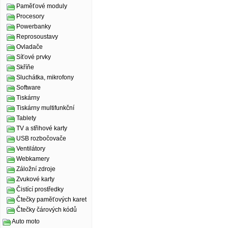
Paměťové moduly
Procesory
Powerbanky
Reprosoustavy
Ovladače
Síťové prvky
Skříňe
Sluchátka, mikrofony
Software
Tiskárny
Tiskárny multifunkční
Tablety
TV a střihové karty
USB rozbočovače
Ventilátory
Webkamery
Záložní zdroje
Zvukové karty
Čistící prostředky
Čtečky paměťových karet
Čtečky čárových kódů
Auto moto