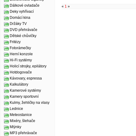
Dálkové ovladače
«
1
»
Deky vyhřívací
Domácí kina
Držáky TV
DVD přehrávače
Dětské chůvičky
Fritézy
Fotorámečky
Herní konzole
Hi-Fi systémy
Holicí strojky, epilátory
Hotdogovače
Kávovary, espressa
Kalkulátory
Kamerové systémy
Kamery sportovní
Kulmy, žehličky na vlasy
Lednice
Meteostanice
Mixéry, šlehače
Mlýnky
MP3 přehrávače