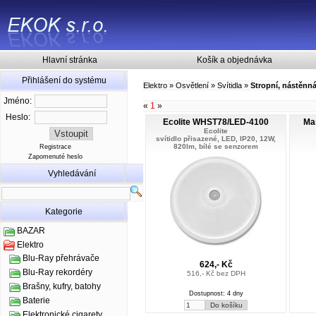
Hlavní stránka
Košík a objednávka
Přihlášení do systému
Elektro
»
Osvětlení
»
Svítidla
»
Stropní, nástěnn
Jméno:
«
1
»
Heslo:
Ecolite WHST78/LED-4100
Mas
Ecolite
svítidlo přisazené, LED, IP20, 12W,
820lm, bílé se senzorem
Registrace
Zapomenuté heslo
Vyhledávání
Kategorie
BAZAR
Elektro
Blu-Ray přehrávače
624,- Kč
Blu-Ray rekordéry
516,- Kč bez DPH
Brašny, kufry, batohy
Dostupnost: 4 dny
Baterie
Elektronické cigarety