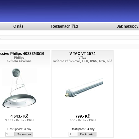
O nás
Reklamační řád
Jak nakupov
á
sive Philips 40233/48/16
V-TAC VT-1574
Philips
V-Tac
svítidlo závěsné
svítidlo zářivkové, LED, IP65, 48W, bílé
4 643,- Kč
799,- Kč
3 837,- Kč bez DPH
660,- Kč bez DPH
Dostupnost: 3 dny
Dostupnost: 4 dny