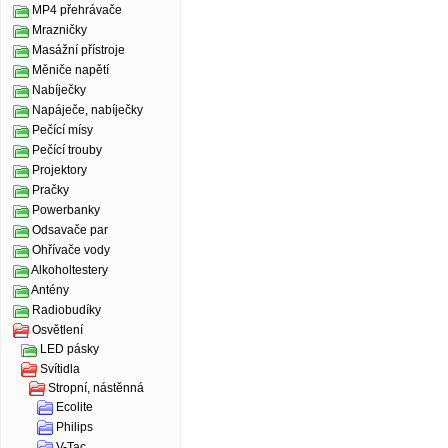
MP4 přehrávače
Mrazničky
Masážní přístroje
Měniče napětí
Nabíječky
Napáječe, nabíječky
Pečící mísy
Pečící trouby
Projektory
Pračky
Powerbanky
Odsavače par
Ohřívače vody
Alkoholtestery
Antény
Radiobudíky
Osvětlení
LED pásky
Svítidla
Stropní, nástěnná
Ecolite
Philips
V-Tac