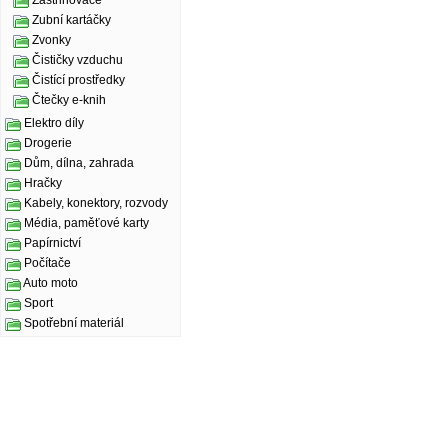
Zastřihovače
Zubní kartáčky
Zvonky
Čističky vzduchu
Čistící prostředky
Čtečky e-knih
Elektro díly
Drogerie
Dům, dílna, zahrada
Hračky
Kabely, konektory, rozvody
Média, paměťové karty
Papírnictví
Počítače
Auto moto
Sport
Spotřební materiál