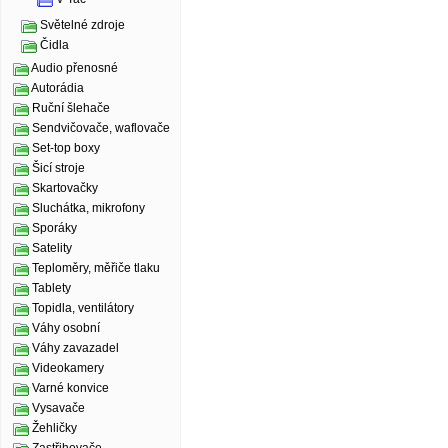
Světelné zdroje
Čidla
Audio přenosné
Autorádia
Ruční šlehače
Sendvičovače, waflovače
Set-top boxy
Šicí stroje
Skartovačky
Sluchátka, mikrofony
Sporáky
Satelity
Teploměry, měřiče tlaku
Tablety
Topidla, ventilátory
Váhy osobní
Váhy zavazadel
Videokamery
Varné konvice
Vysavače
Žehličky