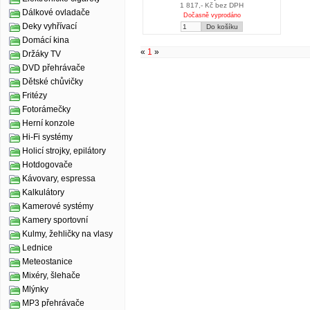
1 817,- Kč bez DPH
Dálkové ovladače
Dočasně vyprodáno
Deky vyhřívací
Domácí kina
«
1
»
Držáky TV
DVD přehrávače
Dětské chůvičky
Fritézy
Fotorámečky
Herní konzole
Hi-Fi systémy
Holicí strojky, epilátory
Hotdogovače
Kávovary, espressa
Kalkulátory
Kamerové systémy
Kamery sportovní
Kulmy, žehličky na vlasy
Lednice
Meteostanice
Mixéry, šlehače
Mlýnky
MP3 přehrávače