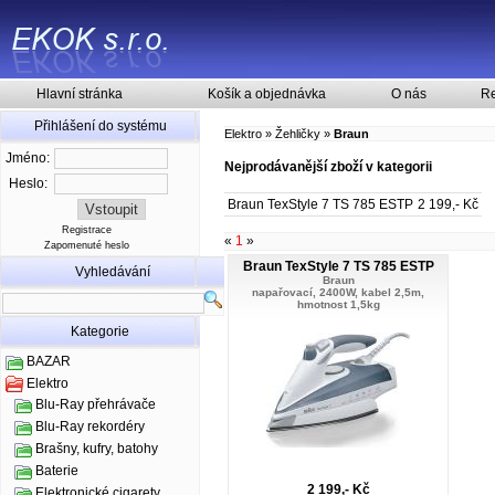
Hlavní stránka
Košík a objednávka
O nás
Re
Přihlášení do systému
Elektro
»
Žehličky
»
Braun
Jméno:
Nejprodávanější zboží v kategorii
Heslo:
Braun TexStyle 7 TS 785 ESTP
2 199,- Kč
Registrace
«
1
»
Zapomenuté heslo
Braun TexStyle 7 TS 785 ESTP
Vyhledávání
Braun
napařovací, 2400W, kabel 2,5m,
hmotnost 1,5kg
Kategorie
BAZAR
Elektro
Blu-Ray přehrávače
Blu-Ray rekordéry
Brašny, kufry, batohy
Baterie
2 199,- Kč
Elektronické cigarety