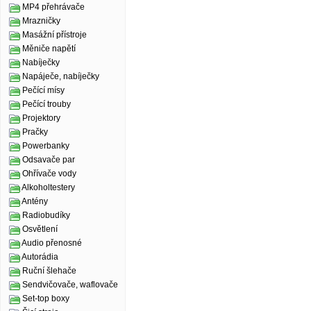
MP4 přehrávače
Mrazničky
Masážní přístroje
Měniče napětí
Nabíječky
Napáječe, nabíječky
Pečící mísy
Pečící trouby
Projektory
Pračky
Powerbanky
Odsavače par
Ohřívače vody
Alkoholtestery
Antény
Radiobudíky
Osvětlení
Audio přenosné
Autorádia
Ruční šlehače
Sendvičovače, waflovače
Set-top boxy