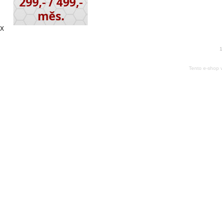
X
1
Tento e-shop 