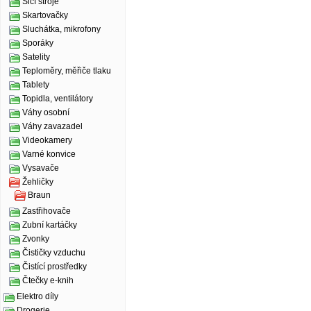
Šicí stroje
Skartovačky
Sluchátka, mikrofony
Sporáky
Satelity
Teploměry, měřiče tlaku
Tablety
Topidla, ventilátory
Váhy osobní
Váhy zavazadel
Videokamery
Varné konvice
Vysavače
Žehličky
Braun
Zastřihovače
Zubní kartáčky
Zvonky
Čističky vzduchu
Čistící prostředky
Čtečky e-knih
Elektro díly
Drogerie