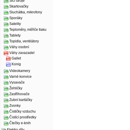
Šicí stroje
Skartovačky
Sluchátka, mikrofony
Sporáky
Satelity
Teploměry, měřiče tlaku
Tablety
Topidla, ventilátory
Váhy osobní
Váhy zavazadel
Gallet
Konig
Videokamery
Varné konvice
Vysavače
Žehličky
Zastřihovače
Zubní kartáčky
Zvonky
Čističky vzduchu
Čistící prostředky
Čtečky e-knih
Elektro díly