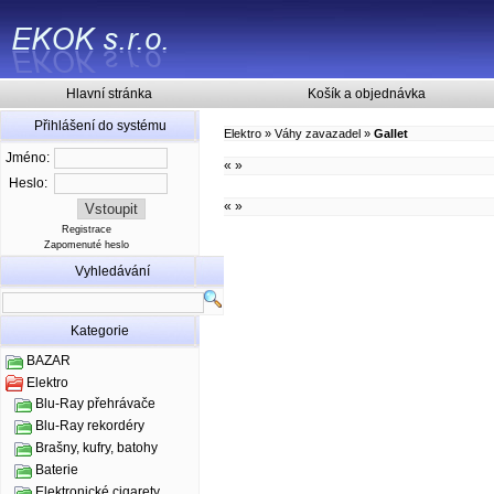
Hlavní stránka
Košík a objednávka
Přihlášení do systému
Elektro
»
Váhy zavazadel
»
Gallet
Jméno:
«
»
Heslo:
«
»
Registrace
Zapomenuté heslo
Vyhledávání
Kategorie
BAZAR
Elektro
Blu-Ray přehrávače
Blu-Ray rekordéry
Brašny, kufry, batohy
Baterie
Elektronické cigarety