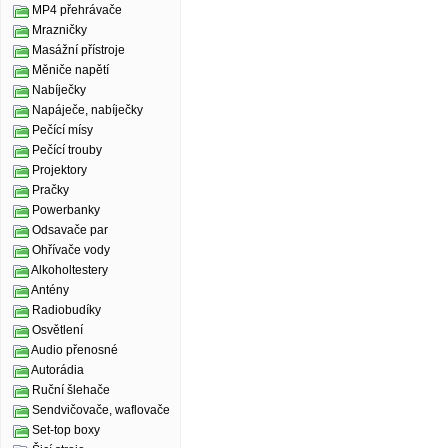
MP4 přehrávače
Mrazničky
Masážní přístroje
Měniče napětí
Nabíječky
Napáječe, nabíječky
Pečící mísy
Pečící trouby
Projektory
Pračky
Powerbanky
Odsavače par
Ohřívače vody
Alkoholtestery
Antény
Radiobudíky
Osvětlení
Audio přenosné
Autorádia
Ruční šlehače
Sendvičovače, waflovače
Set-top boxy