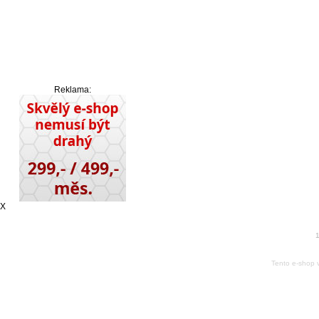
Reklama:
X
1
Tento e-shop 