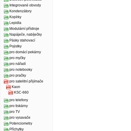
Integrované obvody
Kondenzátory
Kopírky
Lepidla
Modulární přístroje
Napáječe, nabíječky
Pásky stahovací
Pojistky
pro domácí pekárny
pro myčky
pro nářadí
pro notebooky
pro pračky
pro satelitní přijímače
Kaon
KSC-660
pro telefony
pro tiskárny
pro TV
pro vysavače
Potenciometry
Příchytky