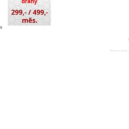
X
1
Tento e-shop 