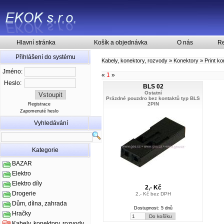
Hlavní stránka
Košík a objednávka
O nás
Re
Přihlášení do systému
Kabely, konektory, rozvody
»
Konektory
»
Print k
Jméno:
«
1
»
Heslo:
BLS 02
Ostatní
Prázdné pouzdro bez kontaktů typ BLS
2PIN
Registrace
Zapomenuté heslo
Vyhledávání
Kategorie
BAZAR
Elektro
Elektro díly
2,- Kč
Drogerie
2,- Kč bez DPH
Dům, dílna, zahrada
Dostupnost: 5 dnů
Hračky
Kabely, konektory, rozvody