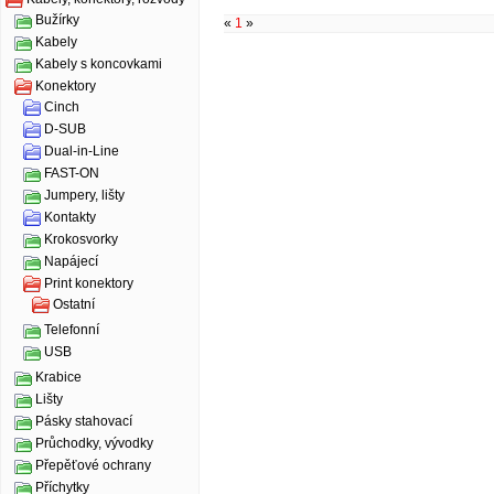
Bužírky
«
1
»
Kabely
Kabely s koncovkami
Konektory
Cinch
D-SUB
Dual-in-Line
FAST-ON
Jumpery, lišty
Kontakty
Krokosvorky
Napájecí
Print konektory
Ostatní
Telefonní
USB
Krabice
Lišty
Pásky stahovací
Průchodky, vývodky
Přepěťové ochrany
Příchytky