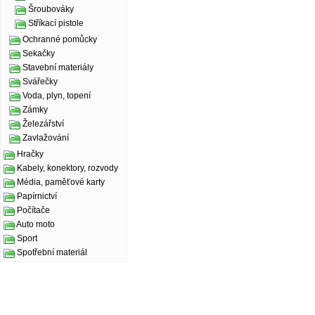
Šroubováky
Stříkací pistole
Ochranné pomůcky
Sekačky
Stavební materiály
Svářečky
Voda, plyn, topení
Zámky
Železářství
Zavlažování
Hračky
Kabely, konektory, rozvody
Média, paměťové karty
Papírnictví
Počítače
Auto moto
Sport
Spotřební materiál