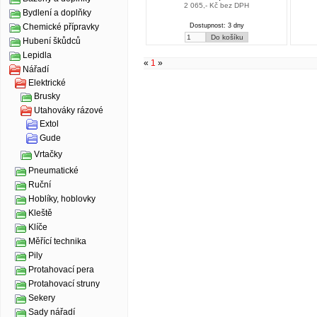
2 065,- Kč bez DPH
Bydlení a doplňky
Dostupnost: 3 dny
Chemické přípravky
Hubení škůdců
Lepidla
«
1
»
Nářadí
Elektrické
Brusky
Utahováky rázové
Extol
Gude
Vrtačky
Pneumatické
Ruční
Hoblíky, hoblovky
Kleště
Klíče
Měřící technika
Pily
Protahovací pera
Protahovací struny
Sekery
Sady nářadí