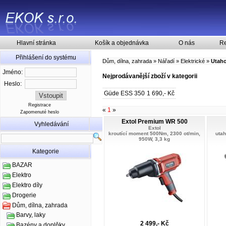
Hlavní stránka
Košík a objednávka
O nás
Re
Přihlášení do systému
Dům, dílna, zahrada
»
Nářadí
»
Elektrické
»
Utaho
Jméno:
Nejprodávanější zboží v kategorii
Heslo:
Güde ESS 350
1 690,- Kč
Registrace
«
1
»
Zapomenuté heslo
Extol Premium WR 500
Vyhledávání
Extol
kroutící moment 500Nm, 2300 ot/min,
utah
950W, 3,3 kg
Kategorie
BAZAR
Elektro
Elektro díly
Drogerie
Dům, dílna, zahrada
Barvy, laky
2 499,- Kč
Bazény a doplňky