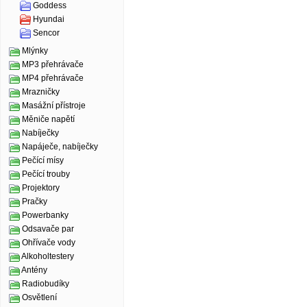
Goddess
Hyundai
Sencor
Mlýnky
MP3 přehrávače
MP4 přehrávače
Mrazničky
Masážní přístroje
Měniče napětí
Nabíječky
Napáječe, nabíječky
Pečící mísy
Pečící trouby
Projektory
Pračky
Powerbanky
Odsavače par
Ohřívače vody
Alkoholtestery
Antény
Radiobudíky
Osvětlení