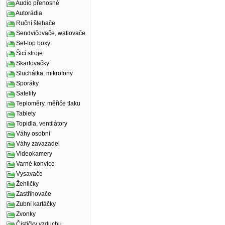
Audio přenosné
Autorádia
Ruční šlehače
Sendvičovače, waflovače
Set-top boxy
Šicí stroje
Skartovačky
Sluchátka, mikrofony
Sporáky
Satelity
Teploměry, měřiče tlaku
Tablety
Topidla, ventilátory
Váhy osobní
Váhy zavazadel
Videokamery
Varné konvice
Vysavače
Žehličky
Zastřihovače
Zubní kartáčky
Zvonky
Čističky vzduchu