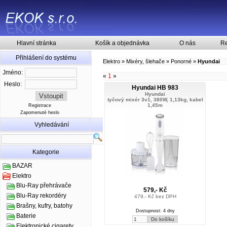
Hlavní stránka
Košík a objednávka
O nás
Re
Přihlášení do systému
Elektro
»
Mixéry, šlehače
»
Ponorné
»
Hyundai
Jméno:
«
1
»
Heslo:
Hyundai HB 983
Hyundai
tyčový mixér 3v1, 380W, 1,13kg, kabel
1,45m
Registrace
Zapomenuté heslo
Vyhledávání
Kategorie
BAZAR
Elektro
Blu-Ray přehrávače
579,- Kč
Blu-Ray rekordéry
479,- Kč bez DPH
Brašny, kufry, batohy
Dostupnost: 4 dny
Baterie
Elektronické cigarety