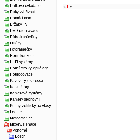
Dálkové ovladače
«
1
»
Deky vyhřívací
Domácí kina
Držáky TV
DVD přehrávače
Dětské chůvičky
Fritézy
Fotorámečky
Herní konzole
Hi-Fi systémy
Holicí strojky, epilátory
Hotdogovače
Kávovary, espressa
Kalkulátory
Kamerové systémy
Kamery sportovní
Kulmy, žehličky na vlasy
Lednice
Meteostanice
Mixéry, šlehače
Ponorné
Bosch