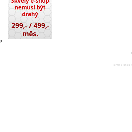
X
1
Tento e-shop 