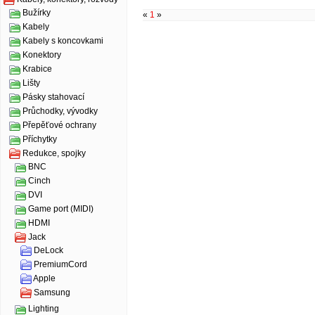
Bužírky
«
1
»
Kabely
Kabely s koncovkami
Konektory
Krabice
Lišty
Pásky stahovací
Průchodky, vývodky
Přepěťové ochrany
Příchytky
Redukce, spojky
BNC
Cinch
DVI
Game port (MIDI)
HDMI
Jack
DeLock
PremiumCord
Apple
Samsung
Lighting