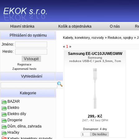
Hlavní stránka
Košík a objednávka
O nás
Re
Přihlášení do systému
Kabely, konektory, rozvody
»
Redukce, spojky
»
J
Jméno:
«
1
»
Heslo:
Samsung EE-UC10JUWEGWW
Samsung
redukce USB-C / jack 3,5mm, 7cm
Registrace
Zapomenuté heslo
Vyhledávání
Kategorie
BAZAR
Elektro
Elektro díly
299,- Kč
Drogerie
247,- Kč bez DPH
Dům, dílna, zahrada
Dostupnost: 4 dny
Hračky
Kabely, konektory, rozvody