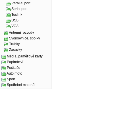
Parallel port
Serial port
Toslink
USB
VGA
Anténní rozvody
Svorkovnice, spojky
Trubky
Zásuvky
Média, paměťové karty
Papírnictví
Počítače
Auto moto
Sport
Spotřební materiál