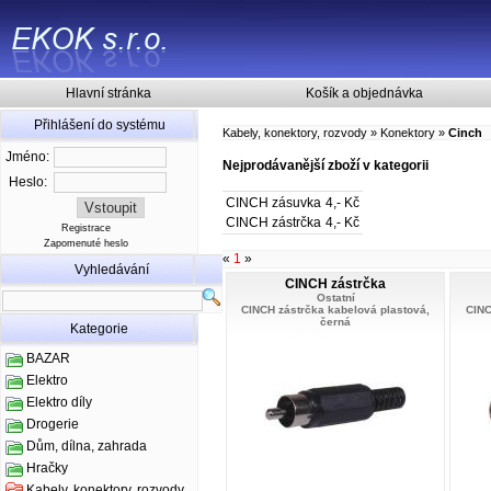
Hlavní stránka
Košík a objednávka
Přihlášení do systému
Kabely, konektory, rozvody
»
Konektory
»
Cinch
Jméno:
Nejprodávanější zboží v kategorii
Heslo:
CINCH zásuvka
4,- Kč
CINCH zástrčka
4,- Kč
Registrace
Zapomenuté heslo
«
1
»
Vyhledávání
CINCH zástrčka
Ostatní
CINCH zástrčka kabelová plastová,
CINC
černá
Kategorie
BAZAR
Elektro
Elektro díly
Drogerie
Dům, dílna, zahrada
Hračky
Kabely, konektory, rozvody