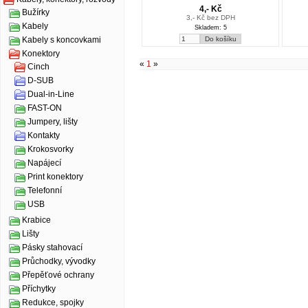
4,- Kč
Bužírky
3,- Kč bez DPH
Kabely
Skladem: 5
Kabely s koncovkami
Konektory
«
1
»
Cinch
D-SUB
Dual-in-Line
FAST-ON
Jumpery, lišty
Kontakty
Krokosvorky
Napájecí
Print konektory
Telefonní
USB
Krabice
Lišty
Pásky stahovací
Průchodky, vývodky
Přepěťové ochrany
Příchytky
Redukce, spojky