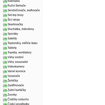
Autorádia
Ruční šlehače
Sendvičovače, waflovače
Set-top boxy
Šicí stroje
Skartovačky
Sluchátka, mikrofony
Sporáky
Satelity
Teploměry, měřiče tlaku
Tablety
Topidla, ventilátory
Váhy osobní
Váhy zavazadel
Videokamery
Varné konvice
Vysavače
Žehličky
Zastřihovače
Zubní kartáčky
Zvonky
Čističky vzduchu
Čistící prostředky