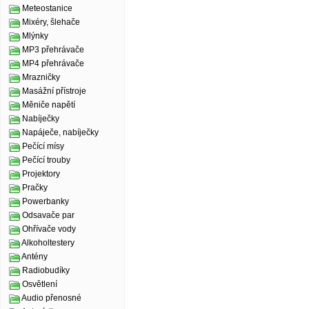
Meteostanice
Mixéry, šlehače
Mlýnky
MP3 přehrávače
MP4 přehrávače
Mrazničky
Masážní přístroje
Měniče napětí
Nabíječky
Napáječe, nabíječky
Pečící mísy
Pečící trouby
Projektory
Pračky
Powerbanky
Odsavače par
Ohřívače vody
Alkoholtestery
Antény
Radiobudíky
Osvětlení
Audio přenosné