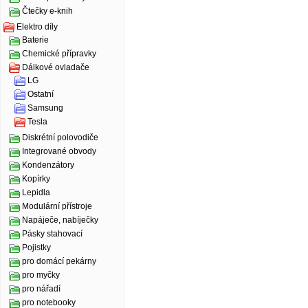
Čtečky e-knih
Elektro díly
Baterie
Chemické přípravky
Dálkové ovladače
LG
Ostatní
Samsung
Tesla
Diskrétní polovodiče
Integrované obvody
Kondenzátory
Kopírky
Lepidla
Modulární přístroje
Napáječe, nabíječky
Pásky stahovací
Pojistky
pro domácí pekárny
pro myčky
pro nářadí
pro notebooky