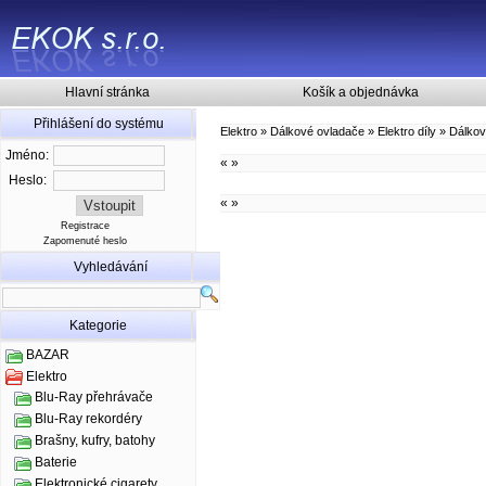
Hlavní stránka
Košík a objednávka
Přihlášení do systému
Elektro
»
Dálkové ovladače
»
Elektro díly
»
Dálkov
Jméno:
«
»
Heslo:
«
»
Registrace
Zapomenuté heslo
Vyhledávání
Kategorie
BAZAR
Elektro
Blu-Ray přehrávače
Blu-Ray rekordéry
Brašny, kufry, batohy
Baterie
Elektronické cigarety