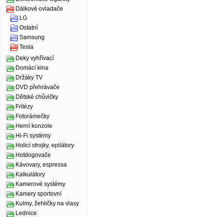
Dálkové ovladače
LG
Ostatní
Samsung
Tesla
Deky vyhřívací
Domácí kina
Držáky TV
DVD přehrávače
Dětské chůvičky
Fritézy
Fotorámečky
Herní konzole
Hi-Fi systémy
Holicí strojky, epilátory
Hotdogovače
Kávovary, espressa
Kalkulátory
Kamerové systémy
Kamery sportovní
Kulmy, žehličky na vlasy
Lednice