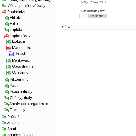
145,- Kč bez DPH
Média, paměťové karty
Dostupnost: 4 dny
Papírnictví
Etikety
Fólie
«
1
»
Lepidla
Lepící pásky
Izolační
Magnetické
Hettich
Maskovací
Oboustranné
Ochranné
Piktogramy
Papír
Psací potřeby
Obálky, obaly
Archivace a organizace
Tiskopisy
Počítače
Auto moto
Sport
Spotřební materiál