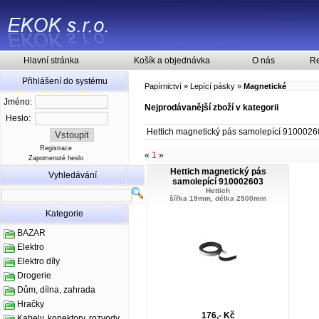
Hlavní stránka
Košík a objednávka
O nás
Re
Přihlášení do systému
Papírnictví
»
Lepící pásky
»
Magnetické
Jméno:
Nejprodávanější zboží v kategorii
Heslo:
Hettich magnetický pás samolepící 910002
Registrace
«
1
»
Zapomenuté heslo
Hettich magnetický pás
Vyhledávání
samolepící 910002603
Hettich
šířka 19mm, délka 2500mm
Kategorie
BAZAR
Elektro
Elektro díly
Drogerie
Dům, dílna, zahrada
Hračky
176,- Kč
Kabely, konektory, rozvody