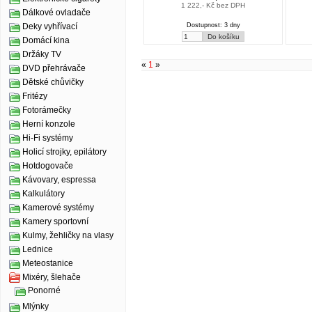
1 222,- Kč bez DPH
Dálkové ovladače
Dostupnost: 3 dny
Deky vyhřívací
Domácí kina
Držáky TV
«
1
»
DVD přehrávače
Dětské chůvičky
Fritézy
Fotorámečky
Herní konzole
Hi-Fi systémy
Holicí strojky, epilátory
Hotdogovače
Kávovary, espressa
Kalkulátory
Kamerové systémy
Kamery sportovní
Kulmy, žehličky na vlasy
Lednice
Meteostanice
Mixéry, šlehače
Ponorné
Mlýnky