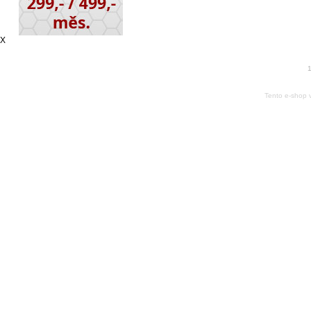
X
1
Tento e-shop 