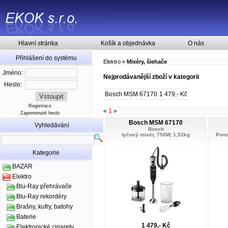
Hlavní stránka
Košík a objednávka
O nás
Přihlášení do systému
Elektro
»
Mixéry, šlehače
Jméno:
Nejprodávanější zboží v kategorii
Heslo:
Bosch MSM 67170
1 479,- Kč
Registrace
«
1
»
Zapomenuté heslo
Bosch MSM 67170
Vyhledávání
Bosch
tyčový mixér, 750W, 1,52kg
Pono
Kategorie
BAZAR
Elektro
Blu-Ray přehrávače
Blu-Ray rekordéry
Brašny, kufry, batohy
Baterie
1 479,- Kč
Elektronické cigarety