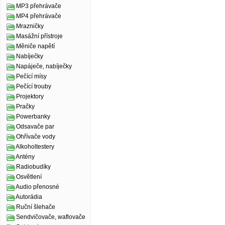
MP3 přehrávače
MP4 přehrávače
Mrazničky
Masážní přístroje
Měniče napětí
Nabíječky
Napáječe, nabíječky
Pečící mísy
Pečící trouby
Projektory
Pračky
Powerbanky
Odsavače par
Ohřívače vody
Alkoholtestery
Antény
Radiobudíky
Osvětlení
Audio přenosné
Autorádia
Ruční šlehače
Sendvičovače, waflovače