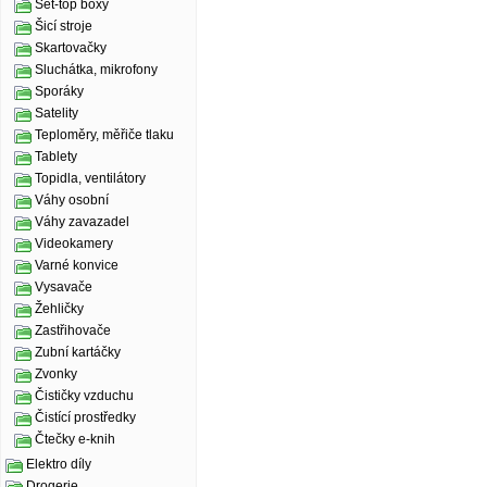
Set-top boxy
Šicí stroje
Skartovačky
Sluchátka, mikrofony
Sporáky
Satelity
Teploměry, měřiče tlaku
Tablety
Topidla, ventilátory
Váhy osobní
Váhy zavazadel
Videokamery
Varné konvice
Vysavače
Žehličky
Zastřihovače
Zubní kartáčky
Zvonky
Čističky vzduchu
Čistící prostředky
Čtečky e-knih
Elektro díly
Drogerie