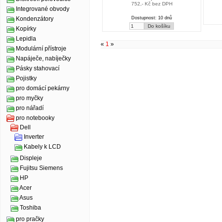
752,- Kč bez DPH
Integrované obvody
Dostupnost: 10 dnů
Kondenzátory
Kopírky
Lepidla
«
1
»
Modulární přístroje
Napáječe, nabíječky
Pásky stahovací
Pojistky
pro domácí pekárny
pro myčky
pro nářadí
pro notebooky
Dell
Inverter
Kabely k LCD
Displeje
Fujitsu Siemens
HP
Acer
Asus
Toshiba
pro pračky