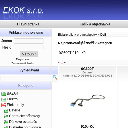
Hlavní stránka
Košík a objednávka
Přihlášení do systému
Elektro díly
»
pro notebooky
»
Dell
Jméno:
Nejprodávanější zboží v kategorii
Heslo:
0G600T
910,- Kč
Registrace
«
1
»
Zapomenuté heslo
0G600T
Vyhledávání
Ostatní
kabel k LCD 0G600T, 50.4CN05.001
Kategorie
BAZAR
Elektro
Elektro díly
Baterie
Chemické přípravky
Dálkové ovladače
910,- Kč
Diskrétní polovodiče