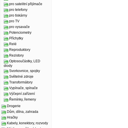
pro satelitní přijímače
pro telefony
pro tiskárny
pro TV
pro vysavače
Potenciometry
Příchytky
Relé
Reproduktory
Rezistory
Optosoučástky, LED
diody
Svorkovnice, spojky
Světelné zdroje
Transformátory
Vypínače, spínače
Výčepní zařízení
Řemínky, řemeny
Drogerie
Dům, dílna, zahrada
Hračky
Kabely, konektory, rozvody