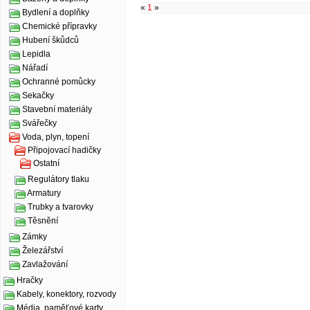
«
1
»
Bydlení a doplňky
Chemické přípravky
Hubení škůdců
Lepidla
Nářadí
Ochranné pomůcky
Sekačky
Stavební materiály
Svářečky
Voda, plyn, topení
Připojovací hadičky
Ostatní
Regulátory tlaku
Armatury
Trubky a tvarovky
Těsnění
Zámky
Železářství
Zavlažování
Hračky
Kabely, konektory, rozvody
Média, paměťové karty