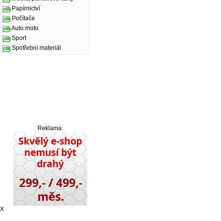
Papírnictví
Počítače
Auto moto
Sport
Spotřební materiál
Reklama:
X