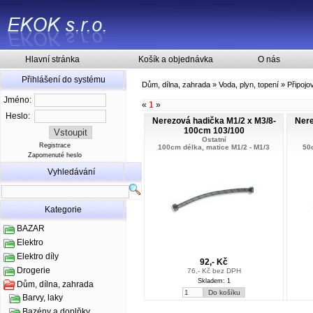
Hlavní stránka
Košík a objednávka
O nás
Přihlášení do systému
Dům, dílna, zahrada
»
Voda, plyn, topení
»
Připojo
Jméno:
«
1
»
Heslo:
Nerezová hadička M1/2 x M3/8-
Nere
100cm 103/100
Ostatní
Registrace
100cm délka, matice M1/2 - M1/3
50
Zapomenuté heslo
Vyhledávání
Kategorie
BAZAR
Elektro
Elektro díly
92,- Kč
Drogerie
76,- Kč bez DPH
Skladem: 1
Dům, dílna, zahrada
Barvy, laky
Bazény a doplňky