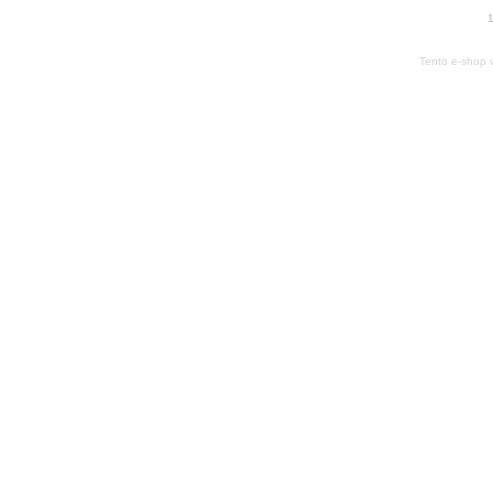
1
Tento e-shop 