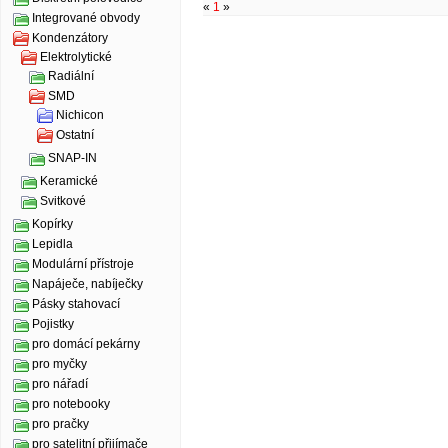
«
1
»
Integrované obvody
Kondenzátory
Elektrolytické
Radiální
SMD
Nichicon
Ostatní
SNAP-IN
Keramické
Svitkové
Kopírky
Lepidla
Modulární přístroje
Napáječe, nabíječky
Pásky stahovací
Pojistky
pro domácí pekárny
pro myčky
pro nářadí
pro notebooky
pro pračky
pro satelitní přijímače