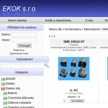
Hlavní stránka
Košík a objednávka
O nás
Re
Přihlášení do systému
Elektro díly
»
Kondenzátory
»
Elektrolytické
»
SM
Jméno:
«
1
»
Heslo:
SMD 100/16 HT
Ostatní
elektrotytický kondenzátor, SMD, prům.
elektr
6,3x5,4mm, 105 C
Registrace
Zapomenuté heslo
Vyhledávání
Kategorie
BAZAR
Elektro
Elektro díly
4,- Kč
Baterie
3,- Kč bez DPH
Skladem: 15
Chemické přípravky
Dálkové ovladače
Diskrétní polovodiče