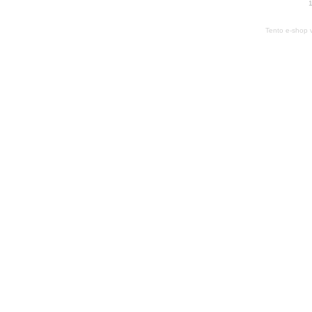
1
Tento e-shop 