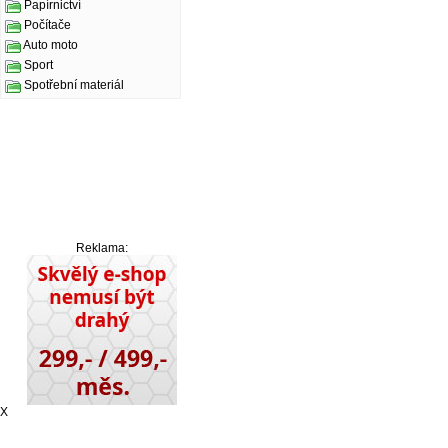
Papírnictví
Počítače
Auto moto
Sport
Spotřební materiál
Reklama:
X