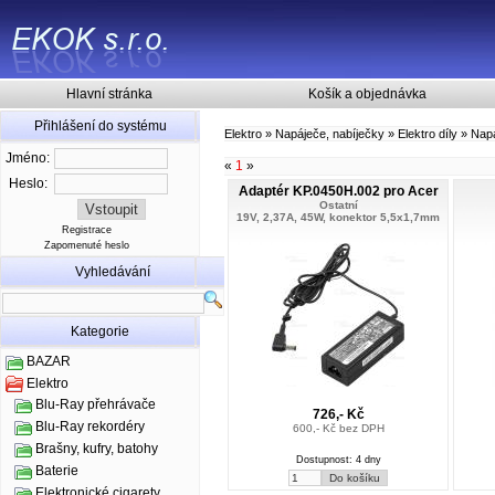
Hlavní stránka
Košík a objednávka
Přihlášení do systému
Elektro
»
Napáječe, nabíječky
»
Elektro díly
»
Napá
Jméno:
«
1
»
Heslo:
Adaptér KP.0450H.002 pro Acer
Ostatní
19V, 2,37A, 45W, konektor 5,5x1,7mm
Registrace
Zapomenuté heslo
Vyhledávání
Kategorie
BAZAR
Elektro
Blu-Ray přehrávače
726,- Kč
Blu-Ray rekordéry
600,- Kč bez DPH
Brašny, kufry, batohy
Dostupnost: 4 dny
Baterie
Elektronické cigarety