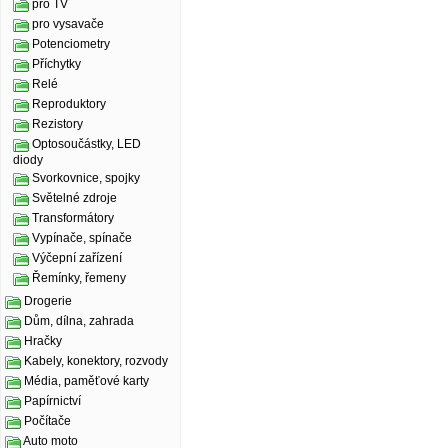
pro TV
pro vysavače
Potenciometry
Příchytky
Relé
Reproduktory
Rezistory
Optosoučástky, LED
diody
Svorkovnice, spojky
Světelné zdroje
Transformátory
Vypínače, spínače
Výčepní zařízení
Řemínky, řemeny
Drogerie
Dům, dílna, zahrada
Hračky
Kabely, konektory, rozvody
Média, paměťové karty
Papírnictví
Počítače
Auto moto