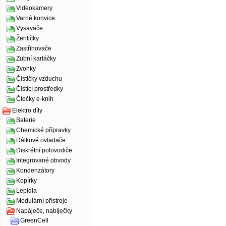
Videokamery
Varné konvice
Vysavače
Žehličky
Zastřihovače
Zubní kartáčky
Zvonky
Čističky vzduchu
Čistící prostředky
Čtečky e-knih
Elektro díly
Baterie
Chemické přípravky
Dálkové ovladače
Diskrétní polovodiče
Integrované obvody
Kondenzátory
Kopírky
Lepidla
Modulární přístroje
Napáječe, nabíječky
GreenCell