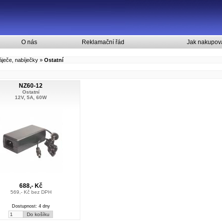
O nás
Reklamační řád
Jak nakupov
ječe, nabíječky
»
Ostatní
NZ60-12
Ostatní
12V, 5A, 60W
688,- Kč
569,- Kč bez DPH
Dostupnost: 4 dny