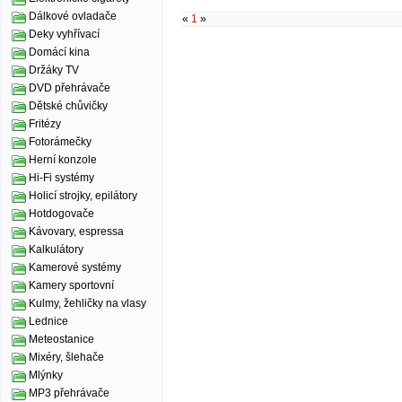
Dálkové ovladače
«
1
»
Deky vyhřívací
Domácí kina
Držáky TV
DVD přehrávače
Dětské chůvičky
Fritézy
Fotorámečky
Herní konzole
Hi-Fi systémy
Holicí strojky, epilátory
Hotdogovače
Kávovary, espressa
Kalkulátory
Kamerové systémy
Kamery sportovní
Kulmy, žehličky na vlasy
Lednice
Meteostanice
Mixéry, šlehače
Mlýnky
MP3 přehrávače