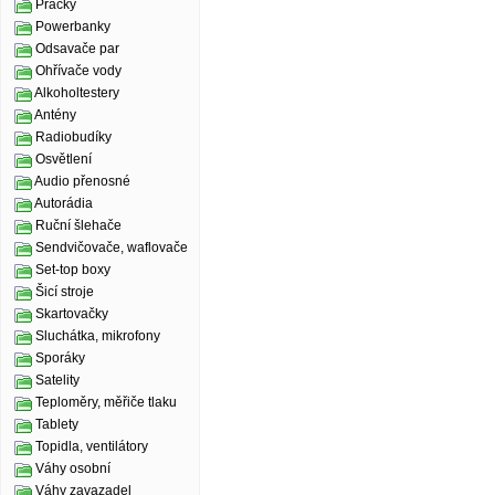
Pračky
Powerbanky
Odsavače par
Ohřívače vody
Alkoholtestery
Antény
Radiobudíky
Osvětlení
Audio přenosné
Autorádia
Ruční šlehače
Sendvičovače, waflovače
Set-top boxy
Šicí stroje
Skartovačky
Sluchátka, mikrofony
Sporáky
Satelity
Teploměry, měřiče tlaku
Tablety
Topidla, ventilátory
Váhy osobní
Váhy zavazadel