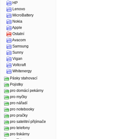
HP
Lenovo
MicroBattery
Nokia
Apple
Ostatní
Avacom
Samsung
Sunny
Vigan
Voltcraft
Whitenergy
Pásky stahovací
Pojistky
pro domácí pekárny
pro myčky
pro nářadí
pro notebooky
pro pračky
pro satelitní přijímače
pro telefony
pro tiskárny