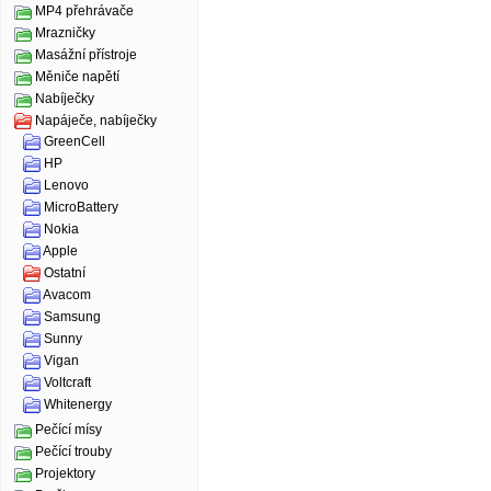
MP4 přehrávače
Mrazničky
Masážní přístroje
Měniče napětí
Nabíječky
Napáječe, nabíječky
GreenCell
HP
Lenovo
MicroBattery
Nokia
Apple
Ostatní
Avacom
Samsung
Sunny
Vigan
Voltcraft
Whitenergy
Pečící mísy
Pečící trouby
Projektory