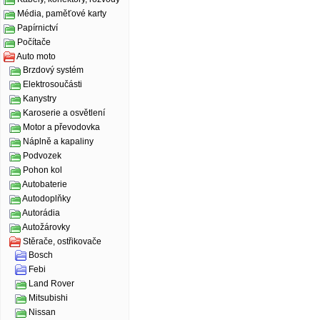
Média, paměťové karty
Papírnictví
Počítače
Auto moto
Brzdový systém
Elektrosoučásti
Kanystry
Karoserie a osvětlení
Motor a převodovka
Náplně a kapaliny
Podvozek
Pohon kol
Autobaterie
Autodoplňky
Autorádia
Autožárovky
Stěrače, ostřikovače
Bosch
Febi
Land Rover
Mitsubishi
Nissan