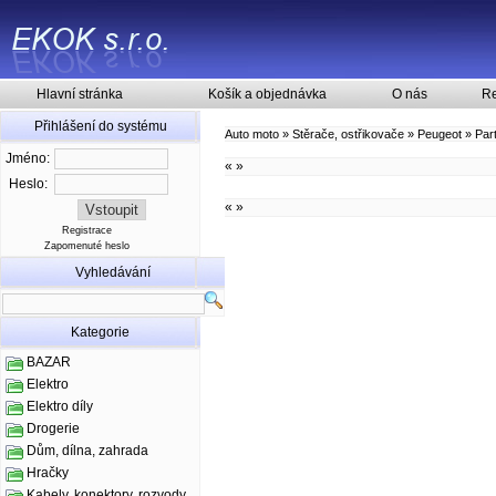
Hlavní stránka
Košík a objednávka
O nás
Re
Přihlášení do systému
Auto moto
»
Stěrače, ostřikovače
»
Peugeot
»
Par
Jméno:
«
»
Heslo:
«
»
Registrace
Zapomenuté heslo
Vyhledávání
Kategorie
BAZAR
Elektro
Elektro díly
Drogerie
Dům, dílna, zahrada
Hračky
Kabely, konektory, rozvody