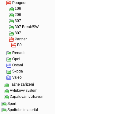
Peugeot
106
206
307
307 Break/SW
807
Partner
B9
Renault
Opel
Ostaní
Škoda
Valeo
Tažné zařízení
Výfukový systém
Zapalování / žhavení
Sport
Spotřební materiál