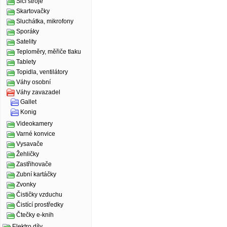
Šicí stroje
Skartovačky
Sluchátka, mikrofony
Sporáky
Satelity
Teploměry, měřiče tlaku
Tablety
Topidla, ventilátory
Váhy osobní
Váhy zavazadel
Gallet
Konig
Videokamery
Varné konvice
Vysavače
Žehličky
Zastřihovače
Zubní kartáčky
Zvonky
Čističky vzduchu
Čistící prostředky
Čtečky e-knih
Elektro díly