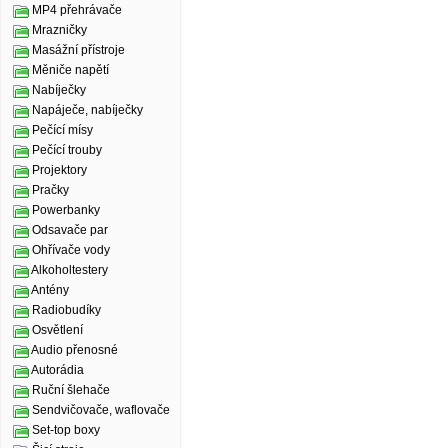
MP4 přehrávače
Mrazničky
Masážní přístroje
Měniče napětí
Nabíječky
Napáječe, nabíječky
Pečící mísy
Pečící trouby
Projektory
Pračky
Powerbanky
Odsavače par
Ohřívače vody
Alkoholtestery
Antény
Radiobudíky
Osvětlení
Audio přenosné
Autorádia
Ruční šlehače
Sendvičovače, waflovače
Set-top boxy