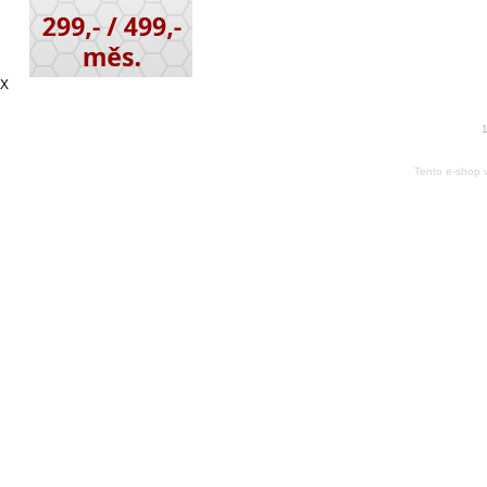
X
1
Tento e-shop 