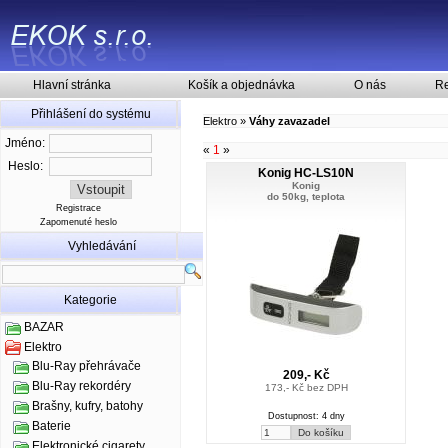
Hlavní stránka
Košík a objednávka
O nás
Re
Přihlášení do systému
Elektro
»
Váhy zavazadel
Jméno:
«
1
»
Heslo:
Konig HC-LS10N
Konig
do 50kg, teplota
Registrace
Zapomenuté heslo
Vyhledávání
Kategorie
BAZAR
Elektro
Blu-Ray přehrávače
209,- Kč
Blu-Ray rekordéry
173,- Kč bez DPH
Brašny, kufry, batohy
Dostupnost: 4 dny
Baterie
Elektronické cigarety