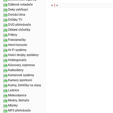
Dálkové ovladače
«
1
»
Deky vyhřívací
Domácí kina
Držáky TV
DVD přehrávače
Dětské chůvičky
Fritézy
Fotorámečky
Herní konzole
Hi-Fi systémy
Holicí strojky, epilátory
Hotdogovače
Kávovary, espressa
Kalkulátory
Kamerové systémy
Kamery sportovní
Kulmy, žehličky na vlasy
Lednice
Meteostanice
Mixéry, šlehače
Mlýnky
MP3 přehrávače