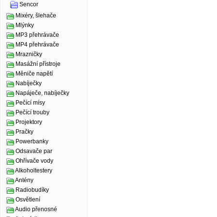
Sencor
Mixéry, šlehače
Mlýnky
MP3 přehrávače
MP4 přehrávače
Mrazničky
Masážní přístroje
Měniče napětí
Nabíječky
Napáječe, nabíječky
Pečící mísy
Pečící trouby
Projektory
Pračky
Powerbanky
Odsavače par
Ohřívače vody
Alkoholtestery
Antény
Radiobudíky
Osvětlení
Audio přenosné