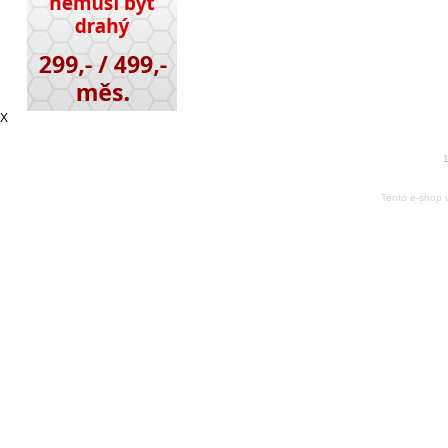
X
1
Tento e-shop 