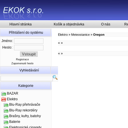
Hlavní stránka
Košík a objednávka
O nás
Re
Přihlášení do systému
Elektro
»
Meteostanice
»
Oregon
Jméno:
«
»
Heslo:
«
»
Registrace
Zapomenuté heslo
Vyhledávání
Kategorie
BAZAR
Elektro
Blu-Ray přehrávače
Blu-Ray rekordéry
Brašny, kufry, batohy
Baterie
Elektronické cigarety