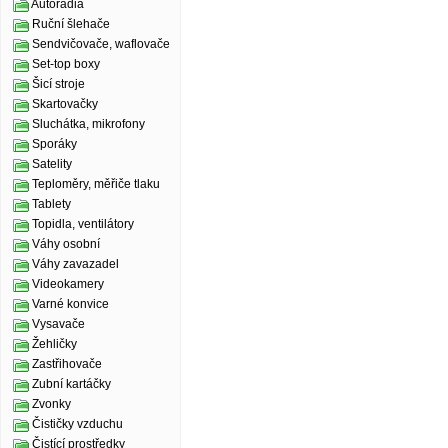
Autorádia
Ruční šlehače
Sendvičovače, waflovače
Set-top boxy
Šicí stroje
Skartovačky
Sluchátka, mikrofony
Sporáky
Satelity
Teploměry, měřiče tlaku
Tablety
Topidla, ventilátory
Váhy osobní
Váhy zavazadel
Videokamery
Varné konvice
Vysavače
Žehličky
Zastřihovače
Zubní kartáčky
Zvonky
Čističky vzduchu
Čistící prostředky