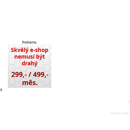
Reklama:
X
1
Tento e-shop 