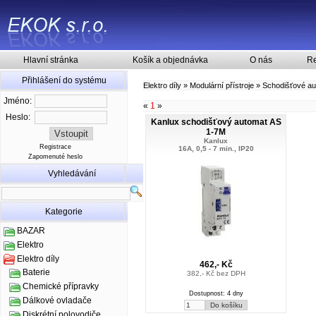
Hlavní stránka
Košík a objednávka
O nás
Re
Přihlášení do systému
Elektro díly
»
Modulární přístroje
»
Schodišťové a
Jméno:
«
1
»
Heslo:
Kanlux schodišťový automat AS
1-7M
Kanlux
Registrace
16A, 0,5 - 7 min., IP20
Zapomenuté heslo
Vyhledávání
Kategorie
BAZAR
Elektro
Elektro díly
462,- Kč
Baterie
382,- Kč bez DPH
Chemické přípravky
Dostupnost: 4 dny
Dálkové ovladače
Diskrétní polovodiče