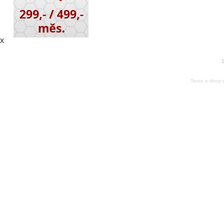
X
1
Tento e-shop 