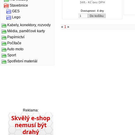
346,- Kč bez DPH
Stavebnice
GES
Dostupnost: 4 dny
Lego
Kabely, konektory, rozvody
«
1
»
Média, paměťové karty
Papírnictví
Počítače
Auto moto
Sport
Spotřební materiál
Reklama: