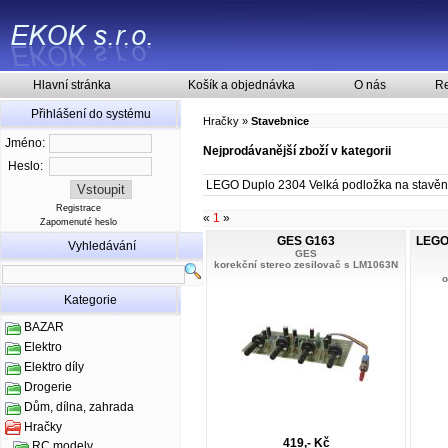
Hlavní stránka
Košík a objednávka
O nás
Re
Přihlášení do systému
Hračky
»
Stavebnice
Jméno:
Nejprodávanější zboží v kategorii
Heslo:
LEGO Duplo 2304 Velká podložka na stavěn
Registrace
«
1
»
Zapomenuté heslo
GES G163
LEGO 
Vyhledávání
GES
korekční stereo zesilovač s LM1063N
o
Kategorie
BAZAR
Elektro
Elektro díly
Drogerie
Dům, dílna, zahrada
Hračky
419,- Kč
RC modely