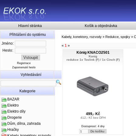
Hlavní stránka
Košík a objednávka
Přihlášení do systému
Kabely, konektory, rozvody
»
Redukce, spojky
»
C
Jméno:
«
1
»
Heslo:
König KNACO2501
Konig
redukce 1x Toslink (F) / 1x Cinch (F)
Registrace
Zapomenuté heslo
Vyhledávání
Kategorie
BAZAR
Elektro
Elektro díly
499,- Kč
Drogerie
412,- Kč bez DPH
Dům, dílna, zahrada
Dostupnost: 4 dny
Hračky
Kabely, konektory, rozvody