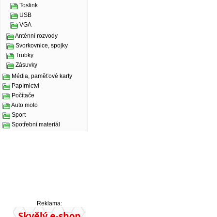
Toslink
USB
VGA
Anténní rozvody
Svorkovnice, spojky
Trubky
Zásuvky
Média, paměťové karty
Papírnictví
Počítače
Auto moto
Sport
Spotřební materiál
Reklama: