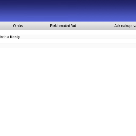
O nás
Reklamační řád
Jak nakupov
inch
»
Konig