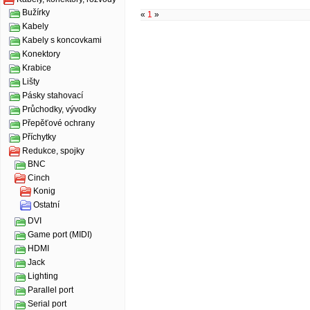
Bužírky
«
1
»
Kabely
Kabely s koncovkami
Konektory
Krabice
Lišty
Pásky stahovací
Průchodky, vývodky
Přepěťové ochrany
Příchytky
Redukce, spojky
BNC
Cinch
Konig
Ostatní
DVI
Game port (MIDI)
HDMI
Jack
Lighting
Parallel port
Serial port