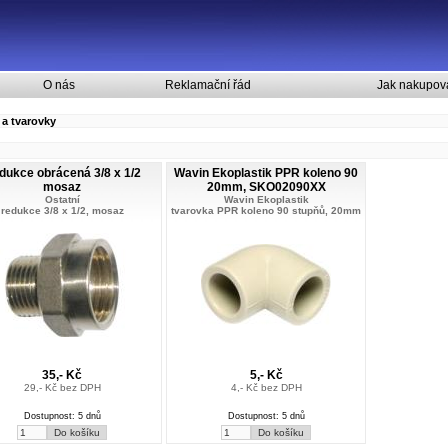
O nás
Reklamační řád
Jak nakupov
 a tvarovky
dukce obrácená 3/8 x 1/2
Wavin Ekoplastik PPR koleno 90
mosaz
20mm, SKO02090XX
Ostatní
Wavin Ekoplastik
redukce 3/8 x 1/2, mosaz
tvarovka PPR koleno 90 stupňů, 20mm
35,- Kč
5,- Kč
29,- Kč bez DPH
4,- Kč bez DPH
Dostupnost: 5 dnů
Dostupnost: 5 dnů