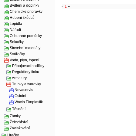
Bydlení a doplňky
«
1
»
Chemické přípravky
Hubení škůdců
Lepidla
Nářadí
Ochranné pomůcky
Sekačky
Stavební materiály
Svářečky
Voda, plyn, topení
Připojovací hadičky
Regulátory tlaku
Armatury
Trubky a tvarovky
Novaservis
Ostatní
Wavin Ekoplastik
Těsnění
Zámky
Železářství
Zavlažování
Hračky