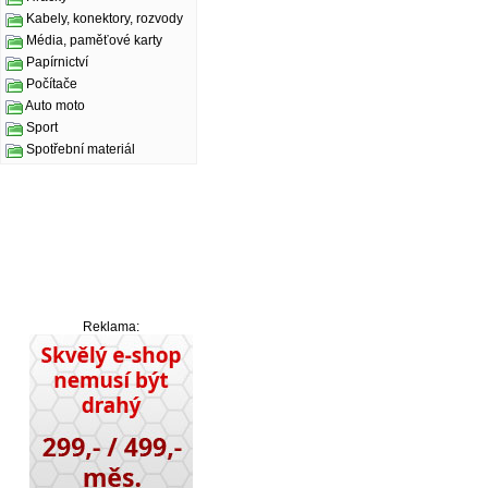
Kabely, konektory, rozvody
Média, paměťové karty
Papírnictví
Počítače
Auto moto
Sport
Spotřební materiál
Reklama: