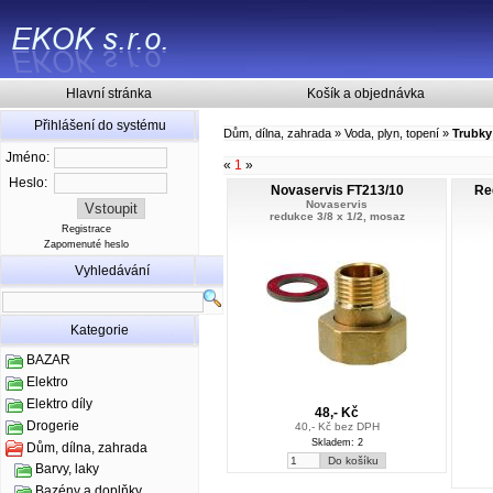
Hlavní stránka
Košík a objednávka
Přihlášení do systému
Dům, dílna, zahrada
»
Voda, plyn, topení
»
Trubky
Jméno:
«
1
»
Heslo:
Novaservis FT213/10
Re
Novaservis
redukce 3/8 x 1/2, mosaz
Registrace
Zapomenuté heslo
Vyhledávání
Kategorie
BAZAR
Elektro
Elektro díly
48,- Kč
Drogerie
40,- Kč bez DPH
Skladem: 2
Dům, dílna, zahrada
Barvy, laky
Bazény a doplňky