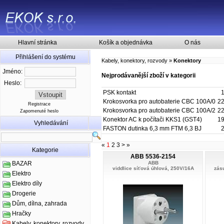
Hlavní stránka
Košík a objednávka
O nás
Přihlášení do systému
Kabely, konektory, rozvody
»
Konektory
Jméno:
Nejprodávanější zboží v kategorii
Heslo:
PSK kontakt
1
Krokosvorka pro autobaterie CBC 100A/0
22
Registrace
Krokosvorka pro autobaterie CBC 100A/2
22
Zapomenuté heslo
Konektor AC k počítači KKS1 (GST4)
19
Vyhledávání
FASTON dutinka 6,3 mm FTM 6,3 BJ
2
«
1
2
3
>
»
Kategorie
ABB 5536-2154
ABB
BAZAR
viddlice síťová úhlová, 250V/16A
zásu
Elektro
Elektro díly
Drogerie
Dům, dílna, zahrada
Hračky
Kabely, konektory, rozvody