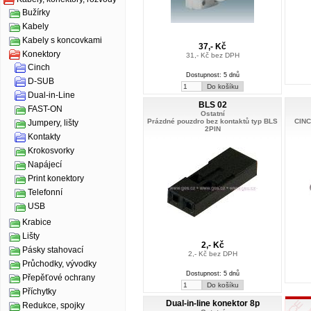
Bužírky
Kabely
Kabely s koncovkami
37,- Kč
Konektory
31,- Kč bez DPH
Cinch
Dostupnost: 5 dnů
D-SUB
Dual-in-Line
BLS 02
FAST-ON
Ostatní
Prázdné pouzdro bez kontaktů typ BLS
CINC
Jumpery, lišty
2PIN
Kontakty
Krokosvorky
Napájecí
Print konektory
Telefonní
USB
Krabice
Lišty
2,- Kč
Pásky stahovací
2,- Kč bez DPH
Průchodky, vývodky
Dostupnost: 5 dnů
Přepěťové ochrany
Příchytky
Dual-in-line konektor 8p
Redukce, spojky