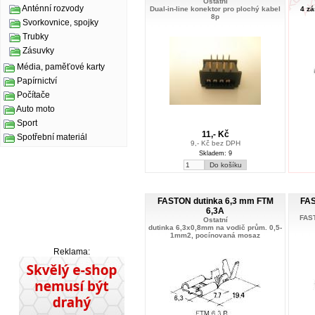
Ostatní
Anténní rozvody
Dual-in-line konektor pro plochý kabel
4 zá
8p
Svorkovnice, spojky
Trubky
Zásuvky
Média, paměťové karty
Papírnictví
Počítače
Auto moto
Sport
11,- Kč
Spotřební materiál
9,- Kč bez DPH
Skladem: 9
FASTON dutinka 6,3 mm FTM
FAS
6,3A
FAST
Ostatní
dutinka 6,3x0,8mm na vodič prům. 0,5-
1mm2, pocínovaná mosaz
Reklama: