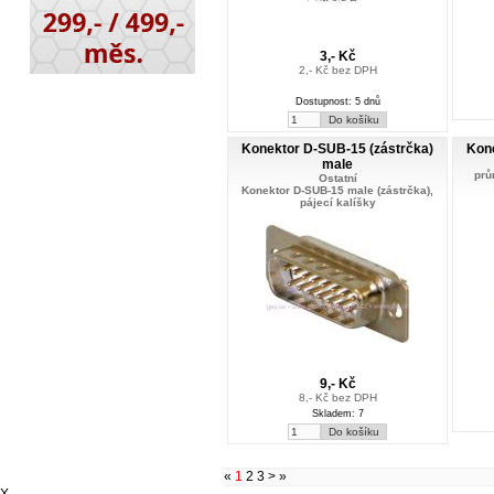
3,- Kč
2,- Kč bez DPH
Dostupnost: 5 dnů
Konektor D-SUB-15 (zástrčka)
Kone
male
prů
Ostatní
Konektor D-SUB-15 male (zástrčka),
pájecí kalíšky
9,- Kč
8,- Kč bez DPH
Skladem: 7
«
1
2
3
>
»