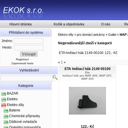
Hlavní stránka
Košík a objednávka
O nás
Re
Přihlášení do systému
Elektro díly
»
pro domácí pekárny
»
Gallet
»
MAP 
Jméno:
Nejprodávanější zboží v kategorii
Heslo:
ETA hnětací hák 2149 00100
122,- Kč
Registrace
«
1
»
Zapomenuté heslo
ETA hnětací hák 2149 00100
Vyhledávání
Eta
hnětací hák pro MAP 400, MAP 207,
MAP 203
Kategorie
BAZAR
Elektro
Elektro díly
Baterie
Chemické přípravky
Dálkové ovladače
122,- Kč
Diskrétní polovodiče