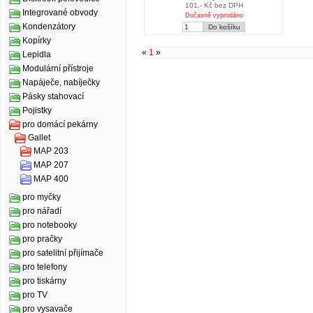
101,- Kč bez DPH
Integrované obvody
Dočasně vyprodáno
Kondenzátory
Kopírky
«
1
»
Lepidla
Modulární přístroje
Napáječe, nabíječky
Pásky stahovací
Pojistky
pro domácí pekárny
Gallet
MAP 203
MAP 207
MAP 400
pro myčky
pro nářadí
pro notebooky
pro pračky
pro satelitní přijímače
pro telefony
pro tiskárny
pro TV
pro vysavače