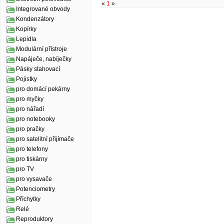
«
1
»
Integrované obvody
Kondenzátory
Kopírky
Lepidla
Modulární přístroje
Napáječe, nabíječky
Pásky stahovací
Pojistky
pro domácí pekárny
pro myčky
pro nářadí
pro notebooky
pro pračky
pro satelitní přijímače
pro telefony
pro tiskárny
pro TV
pro vysavače
Potenciometry
Příchytky
Relé
Reproduktory