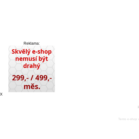
Reklama:
X
1
Tento e-shop 