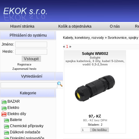
Hlavní stránka
Košík a objednávka
O nás
Re
Přihlášení do systému
Kabely, konektory, rozvody
»
Svorkovnice, spojky
Jméno:
«
1
»
Heslo:
Solight WW002
Solight
spojka kabelová, 3 žíly, kabel 5-12mm,
vodič 0,5-2,5mm
Registrace
Zapomenuté heslo
Vyhledávání
Kategorie
BAZAR
Elektro
Elektro díly
97,- Kč
Baterie
80,- Kč bez DPH
Skladem: 2
Chemické přípravky
Dálkové ovladače
Diskrétní polovodiče