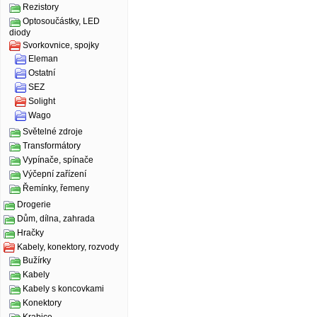
Rezistory
Optosoučástky, LED
diody
Svorkovnice, spojky
Eleman
Ostatní
SEZ
Solight
Wago
Světelné zdroje
Transformátory
Vypínače, spínače
Výčepní zařízení
Řemínky, řemeny
Drogerie
Dům, dílna, zahrada
Hračky
Kabely, konektory, rozvody
Bužírky
Kabely
Kabely s koncovkami
Konektory