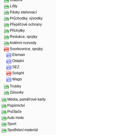
Krabice
Lišty
Pásky stahovací
Průchodky, vývodky
Přepěťové ochrany
Příchytky
Redukce, spojky
Anténní rozvody
Svorkovnice, spojky
Eleman
Ostatní
SEZ
Solight
Wago
Trubky
Zásuvky
Média, paměťové karty
Papírnictví
Počítače
Auto moto
Sport
Spotřební materiál