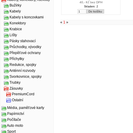
40,- Kč bez DPH
Bužírky
Skladem: 2
Kabely
Kabely s koncovkami
«
1
»
Konektory
Krabice
Lišty
Pásky stahovací
Průchodky, vývodky
Přepěťové ochrany
Příchytky
Redukce, spojky
Anténní rozvody
Svorkovnice, spojky
Trubky
Zásuvky
PremiumCord
Ostatní
Média, paměťové karty
Papírnictví
Počítače
Auto moto
Sport