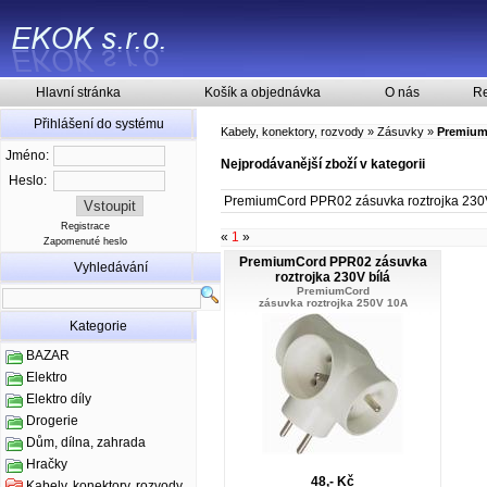
Hlavní stránka
Košík a objednávka
O nás
Re
Přihlášení do systému
Kabely, konektory, rozvody
»
Zásuvky
»
Premiu
Jméno:
Nejprodávanější zboží v kategorii
Heslo:
PremiumCord PPR02 zásuvka roztrojka 230V
Registrace
«
1
»
Zapomenuté heslo
PremiumCord PPR02 zásuvka
Vyhledávání
roztrojka 230V bílá
PremiumCord
zásuvka roztrojka 250V 10A
Kategorie
BAZAR
Elektro
Elektro díly
Drogerie
Dům, dílna, zahrada
Hračky
48,- Kč
Kabely, konektory, rozvody