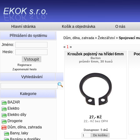
Hlavní stránka
Košík a objednávka
O nás
Přihlášení do systému
Dům, dílna, zahrada
»
Železářství
»
Spojovací ma
Jméno:
«
1
»
Heslo:
Kroužek pojistný na hřídel 6mm
Pod
Barton
průměr 6mm, 30 kusů
Registrace
Zapomenuté heslo
Vyhledávání
Kategorie
BAZAR
Elektro
Elektro díly
27,- Kč
Drogerie
22,- Kč bez DPH
Dům, dílna, zahrada
Dostupnost: 5 dnů
Barvy, laky
Bazény a doplňky