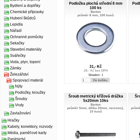
Podložka plochá střední 8 mm
Podl
Bydlení a doplňky
100 ks
Chemické přípravky
Barton
průměr 8 mm, 100 kusů
Hubení škůdců
Lepidla
Nářadí
Ochranné pomůcky
Sekačky
Stavební materiály
Svářečky
Voda, plyn, topení
31,- Kč
Zámky
26,- Kč bez DPH
Železářství
Skladem: 1
Spojovací materál
Nýty
Podložky, kroužky
Šroub metrický křížová drážka
Šr
Šrouby
5x20mm 10ks
Barton
Vruty
průměr 5mm, délka 20mm, nerezový,
průmě
10 kusů
Zavlažování
Hračky
Kabely, konektory, rozvody
Média, paměťové karty
Papírnictví