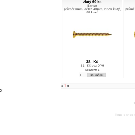
žlutý 60 ks
Barton
průměr 5mm, délka 40mm, zinek žlutý,
průměr
60 kusů
38,- Kč
31,- Kč bez DPH
Skladem: 1
«
1
»
X
1
Tento e-shop 