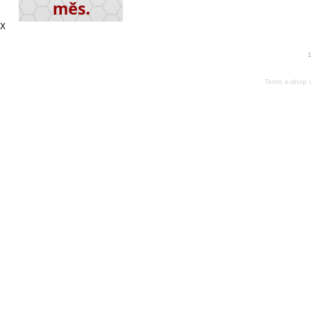
X
1
Tento e-shop 