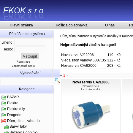
Hlavní stránka
Košík a objednávka
O nás
Re
Přihlášení do systému
Dům, dílna, zahrada
»
Bydlení a doplňky
»
Koupel
Jméno:
Nejprodávanější zboží v kategorii
Heslo:
Novaservis V/92006
119,- Kč
Viega sifon vanový 6387.35
312,- Kč
Registrace
Novaservis CA/92000
203,- Kč
Zapomenuté heslo
Vyhledávání
«
1
»
Novaservis CA/92000
Novaservis
Kategorie
kartuše nízká
BAZAR
Elektro
Elektro díly
Drogerie
Dům, dílna, zahrada
Barvy, laky
Bazény a doplňky