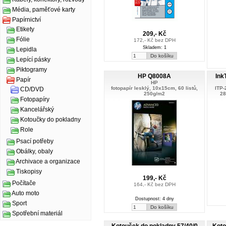
Média, paměťové karty
Papírnictví
Etikety
209,- Kč
Fólie
172,- Kč bez DPH
Skladem: 1
Lepidla
Lepící pásky
Piktogramy
HP Q8008A
Ink
Papír
HP
fotopapír lesklý, 10x15cm, 60 listů,
ITP-
CD/DVD
250g/m2
28
Fotopapíry
Kancelářský
Kotoučky do pokladny
Role
Psací potřeby
Obálky, obaly
Archivace a organizace
Tiskopisy
199,- Kč
Počítače
164,- Kč bez DPH
Auto moto
Dostupnost: 4 dny
Sport
Spotřební materiál
Kotouček do pokladny 57/40/0
Koto