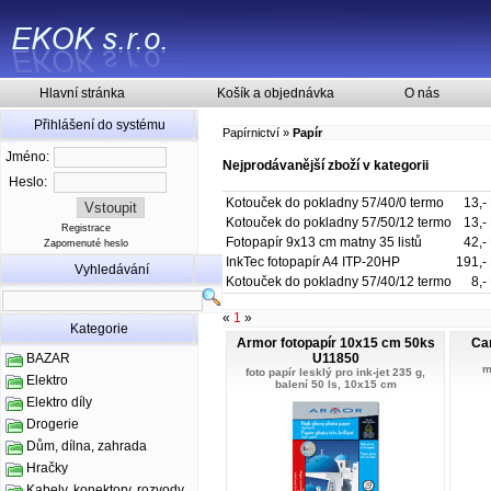
Hlavní stránka
Košík a objednávka
O nás
Přihlášení do systému
Papírnictví
»
Papír
Jméno:
Nejprodávanější zboží v kategorii
Heslo:
Kotouček do pokladny 57/40/0 termo
13,-
Kotouček do pokladny 57/50/12 termo
13,-
Registrace
Fotopapír 9x13 cm matny 35 listů
42,-
Zapomenuté heslo
InkTec fotopapír A4 ITP-20HP
191,-
Vyhledávání
Kotouček do pokladny 57/40/12 termo
8,-
«
1
»
Kategorie
Armor fotopapír 10x15 cm 50ks
Ca
U11850
BAZAR
m
foto papír lesklý pro ink-jet 235 g,
Elektro
balení 50 ls, 10x15 cm
Elektro díly
Drogerie
Dům, dílna, zahrada
Hračky
Kabely, konektory, rozvody