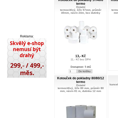
termo
Ostatní
termocitlivý, šíře 57mm, průměr
termo
40mm, návin 24m, bez dutinky
mm
Reklama:
13,- Kč
11,- Kč bez DPH
Dostupnost: 5 dnů
Kotouček do pokladny 80/80/12
termo
kancel
Ostatní
termocitlivý, šíře 80 mm, průměr 80
mm, návin 81 m, dutinka 12 mm