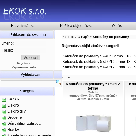
Hlavní stránka
Košík a objednávka
O nás
Přihlášení do systému
Papírnictví
»
Papír
»
Kotoučky do pokladny
Jméno:
Nejprodávanější zboží v kategorii
Heslo:
Kotouček do pokladny 57/40/0 termo
13,- 
Kotouček do pokladny 57/50/12 termo
13,- 
Registrace
Kotouček do pokladny 57/40/12 termo
8,- 
Zapomenuté heslo
Vyhledávání
«
1
»
Kotouček do pokladny 57/30/12
Kot
termo
Kategorie
Ostatní
termocitlivý, šíře 57mm, průměr
ter
30mm, dutinka 12mm
40
BAZAR
Elektro
Elektro díly
Drogerie
Dům, dílna, zahrada
Hračky
Kabely, konektory, rozvody