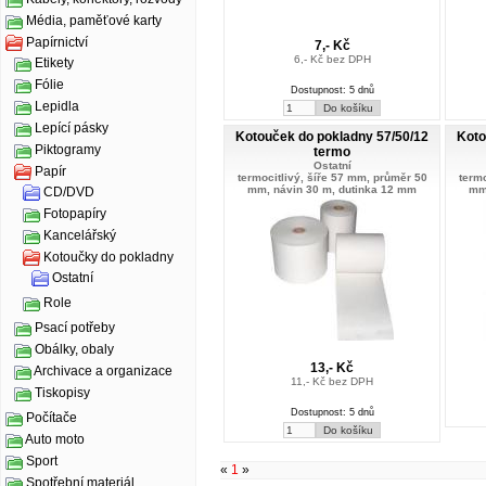
Média, paměťové karty
Papírnictví
7,- Kč
6,- Kč bez DPH
Etikety
Fólie
Dostupnost: 5 dnů
Lepidla
Lepící pásky
Kotouček do pokladny 57/50/12
Koto
Piktogramy
termo
Ostatní
Papír
termocitlivý, šíře 57 mm, průměr 50
termo
mm, návin 30 m, dutinka 12 mm
mm
CD/DVD
Fotopapíry
Kancelářský
Kotoučky do pokladny
Ostatní
Role
Psací potřeby
Obálky, obaly
13,- Kč
Archivace a organizace
11,- Kč bez DPH
Tiskopisy
Dostupnost: 5 dnů
Počítače
Auto moto
Sport
«
1
»
Spotřební materiál